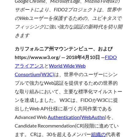
Google Chrome、Microsoft Edge、Mozilla Firefoxの
サポートにより、FIDO2プロジェクトは、世界中
のWebユーザーを保護するための、ユビキタスで
フィッシングに強い強力な認証の新時代を切り開
きます
カリフォルニア州マウンテンビュー、および
https://www.w3.org/ — 2018年4月10日 —
FIDO
アライアンス
と
World Wide Web
Consortium(W3C)
は、世界中のユーザーにシン
プルで強力なWeb認証を提供するための世界的
な取り組みにおいて、主要な標準化マイルストー
ンを達成しました。 W3Cは、FIDOがW3Cに提
出したWeb API仕様に基づく共同作業である
Advanced Web
Authentication(WebAuthn
)を、
Candidate Recommendation(CR)段階に進めてい
ます。 CRは、30を超えるメンバー
組織の
代表者