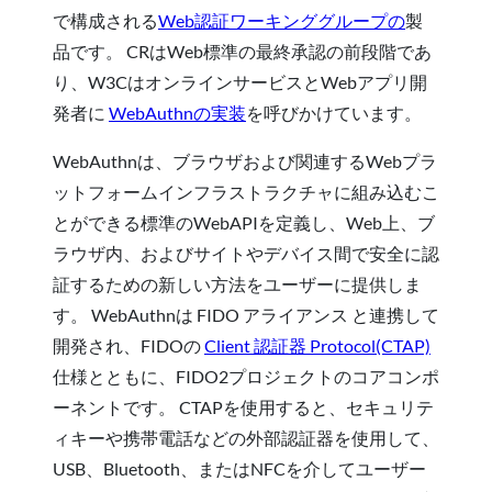
で構成される
Web認証ワーキンググループの
製
品です。 CRはWeb標準の最終承認の前段階であ
り、W3CはオンラインサービスとWebアプリ開
発者に
WebAuthnの実装
を呼びかけています。
WebAuthnは、ブラウザおよび関連するWebプラ
ットフォームインフラストラクチャに組み込むこ
とができる標準のWebAPIを定義し、Web上、ブ
ラウザ内、およびサイトやデバイス間で安全に認
証するための新しい方法をユーザーに提供しま
す。 WebAuthnは FIDO アライアンス と連携して
開発され、FIDOの
Client 認証器 Protocol(CTAP)
仕様とともに、FIDO2プロジェクトのコアコンポ
ーネントです。 CTAPを使用すると、セキュリテ
ィキーや携帯電話などの外部認証器を使用して、
USB、Bluetooth、またはNFCを介してユーザー