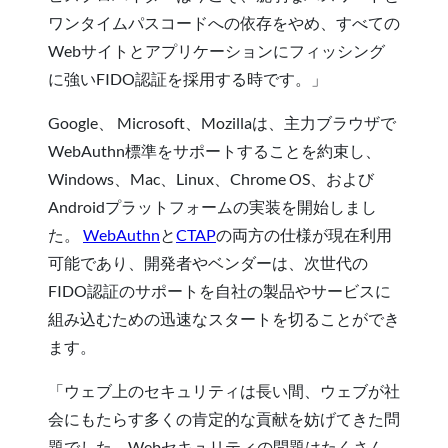
ワンタイムパスコードへの依存をやめ、すべての
Webサイトとアプリケーションにフィッシング
に強いFIDO認証を採用する時です。」
Google、 Microsoft、Mozillaは、主力ブラウザで
WebAuthn標準をサポートすることを約束し、
Windows、Mac、Linux、Chrome OS、および
Androidプラットフォームの実装を開始しまし
た。
WebAuthn
と
CTAP
の両方の仕様が現在利用
可能であり、開発者やベンダーは、次世代の
FIDO認証のサポートを自社の製品やサービスに
組み込むための迅速なスタートを切ることができ
ます。
「ウェブ上のセキュリティは長い間、ウェブが社
会にもたらす多くの肯定的な貢献を妨げてきた問
題でした。Webセキュリティの問題はたくさん