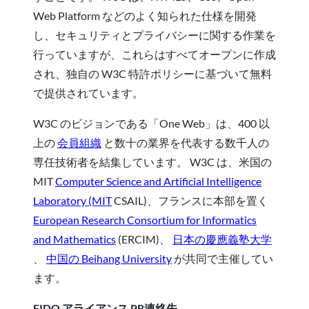
Web Platform などのよく知られた仕様を開発
し、セキュリティとプライバシーに関する作業を
行っていますが、これらはすべてオープンに作成
され、独自の W3C 特許ポリシーに基づいて無料
で提供されています。
W3C のビジョンである「One Web」は、400 以
上の
会員組織
と数十の業界を代表する数千人の
専任技術者を結集しています。 W3C は、米国の
MIT
Computer Science and Artificial Intelligence
Laboratory (MIT
CSAIL)、フランスに本部を置く
European Research Consortium for Informatics
and Mathematics
(ERCIM)、
日本の慶應義塾大学
、
中国の Beihang University
が共同で主催してい
ます。
FIDO アライアンス PR連絡先