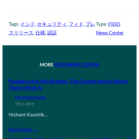
Tags:
インド
, 
セキュリティ
, 
フィド
, 
プレ
Type:
FIDO
スリリース
, 
仕様
, 
認証
News Center
MORE
FIDO NEWS CENTER
Passkeys Are Not Broken. The Conversation About
Them Often Is
FIDO News Center
9月 2, 2025
Nishant Kaushik…
Read More →