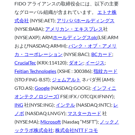
FIDO アライアンスの取締役会には、以下の主要
なグローバル組織が含まれています。
エトナ株
式会社
(NYSE:AET);
アリババホールディングス
(NYSE:BABA);
アメリカン・エキスプレス
社
(NYSE:AXP); ARM
ホールディングスplc
(LSE:ARM
およびNASDAQ:ARMH);
バンク・オブ・アメリ
カ・コーポレーション
(NYSE:BAC);
BCカード
;
CrucialTec
(KRX:114120);
ダオン
;
イージス
;
Feitian Technologies
(XSHE : 300386);
指紋カード
(STO:FING-B.ST);
ジェムアルト
ネバダ州 (AMS:
GTO.AS);
Google
(NASDAQ:GOOG);
インフィニ
オンテクノロジーズ(
FSE:IFX / OTCQX:IFNNY);
ING
社(NYSE:ING);
インテル
(NASDAQ:INTC);
レ
ノボ
(NASDAQ:LNVGY);
マスターカード
社
(NYSE:MA);
Microsoft
(Nasdaq “MSFT”);
ノックノ
ックラボ株式会社
;
株式会社NTTドコモ