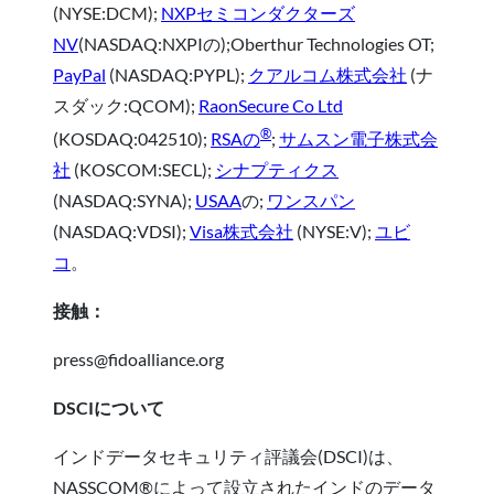
(NYSE:DCM);
NXPセミコンダクターズ
NV
(NASDAQ:NXPIの);Oberthur Technologies OT;
PayPal
(NASDAQ:PYPL);
クアルコム株式会社
(ナ
スダック:QCOM);
RaonSecure Co Ltd
®
(KOSDAQ:042510);
RSAの
;
サムスン電子株式会
社
(KOSCOM:SECL);
シナプティクス
(NASDAQ:SYNA);
USAA
の;
ワンスパン
(NASDAQ:VDSI);
Visa株式会社
(NYSE:V);
ユビ
コ
。
接触：
press@fidoalliance.org
DSCIについて
インドデータセキュリティ評議会(DSCI)は、
NASSCOM®によって設立されたインドのデータ