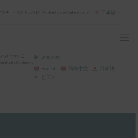
日本語
パスキー・セントラル
Authenticate Conference
skey Central
Language
henticate Conference
English
简体中文
日本語
한국어