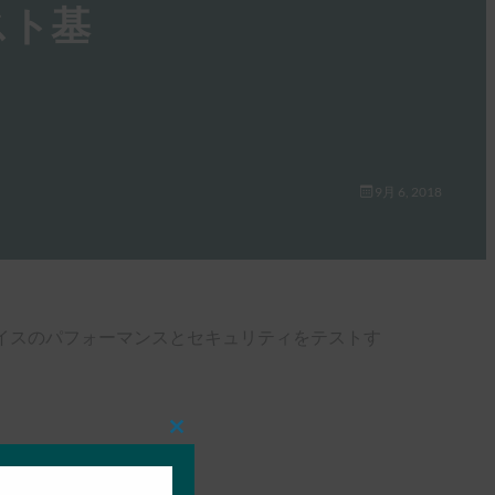
スト基
9月 6, 2018
デバイスのパフォーマンスとセキュリティをテストす
Close
this
module