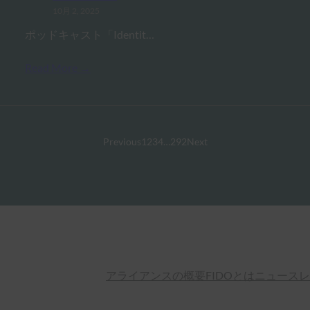
10月 2, 2025
ポッドキャスト「Identit…
Read More →
Previous
1
2
3
4
…
292
Next
アライアンスの概要
FIDOとは
ニュースレ