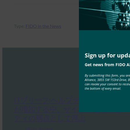
Type:
FIDO in the News
Sign up for upd
Get news from FIDO Al
By submitting this form, you ar
Alliance, 3855 SW 153rd Drive, 
can revoke your consent to recei
the bottom of every email.
ITブリーフ:ヘルプデスクは、攻撃
が増加する中、サイバーセキュリ
ティの弱点として浮上
FIDO in the News