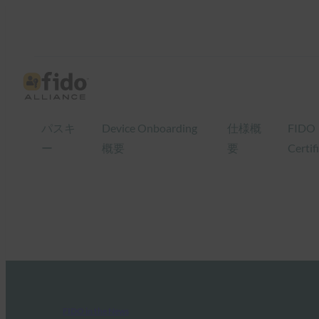
パスキ
Device Onboarding
仕様概
FIDO
ー
概要
要
Certif
FIDO in the News