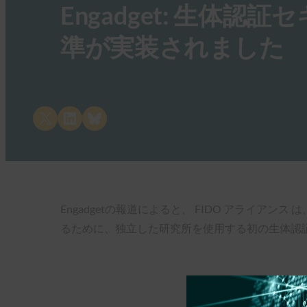
Engadget: 生体
準が実装されました
Share on X
Share on LinkedIn
Share on Bluesky
Engadgetの報道によると、 FIDO アラ
るために、独立した研究所を使用する初の生体認証