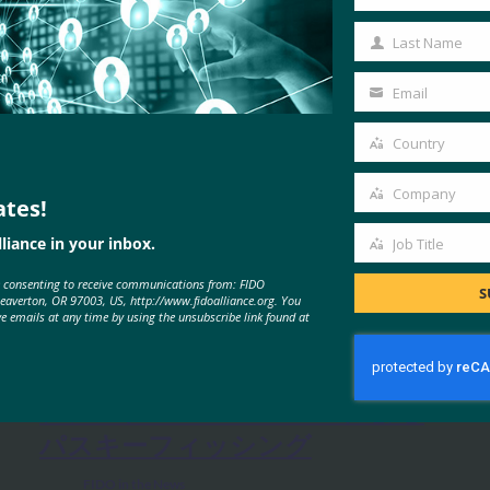
First
Name
Last Name
Last
Name
Email
Your
email
Country
Country
Company
ates!
Company
liance in your inbox.
Job Title
Job
MORE
FIDO IN THE NEWS
e consenting to receive communications from: FIDO
Title
S
Beaverton, OR 97003, US, http://www.fidoalliance.org. You
ve emails at any time by using the unsubscribe link found at
IDACポッドキャスト:FIDOアライ
アンス、Nishant Kaushikによる
パスキーフィッシング
FIDO in the News