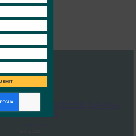
UBMIT
Ideem: FIDOのCEOであるAndrew
ShikiarとのQ/A
FIDO in the News
10月 1, 2025