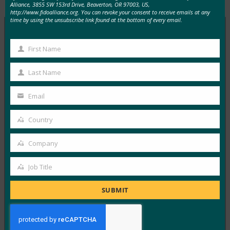
Alliance, 3855 SW 153rd Drive, Beaverton, OR 97003, US,
http://www.fidoalliance.org. You can revoke your consent to receive emails at any
time by using the unsubscribe link found at the bottom of every email.
First Name
MORE
FIDO IN THE NEWS
First
Name
Last Name
ITブリーフ:ヘルプデスクは、攻撃が増加する中、
Last
サイバーセキュリティの弱点として浮上
Name
Email
Your
FIDO in the News
10月 3, 2025
email
Country
Country
HYPRの最高経営責任者であり…
Company
Company
Read More →
Job Title
Job
IDACポッドキャスト:FIDOアライアンス、Nishant
Kaushikによるパスキーフィッシング
Title
SUBMIT
FIDO in the News
10月 2, 2025
ポッドキャスト「Identit…