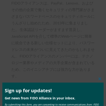
FIDOアライアンスは、PayPal、Lenovo、および
その他の企業で働くセキュリティの専門家がさま
ざまなパスワードベースのセキュリティホールに
うんざりし始めたため、2013年に集まりまし
た。 生体認証リーダーがますます普及し、
JavaScript APIを介して標準のWebページに簡単
に統合できる新しい仕様セットにより、パスワー
ドレスの未来がついに見えてきたのかもしれませ
ん。 FIDOアライアンスのメンバーには、テクノ
ロジー業界やメディアの大手企業が含まれている
ため、このイニシアチブには強力な力がありま
す。
Clos
this
mod
Sign up for updates!
Get news from FIDO Alliance in your inbox.
Type:
FIDO in the News
By submitting this form, you are consenting to receive communications from: FIDO