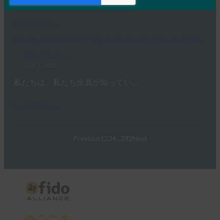
Read More →
Ideem: FIDOのCEOであるAndrew ShikiarとのQ/A
FIDO in the News
10月 1, 2025
私たちは、私たち全員が知ってい…
Read More →
Previous
1
2
3
4
…
292
Next
X
LinkedIn
YouTube
Bluesky