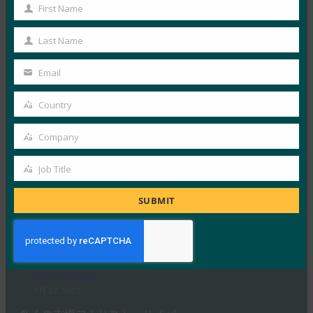
First Name
FIDO in the News
First
9月 22, 2025
Name
Last Name
Last
VinCSS は、ベトナムの銀…
Name
Email
Your
Read More →
email
Country
バックエンドニュース: HID は BSP コンプライアン
Country
スをサポートするためにパスワードレス認証を提供
Company
FIDO in the News
Company
9月 22, 2025
Job Title
Job
安全な ID ソリューションを…
Title
SUBMIT
Read More →
Security Boulevard: パスワードを超えて: 適切なパ
スキーを選択するためのガイド
FIDO in the News
9月 22, 2025