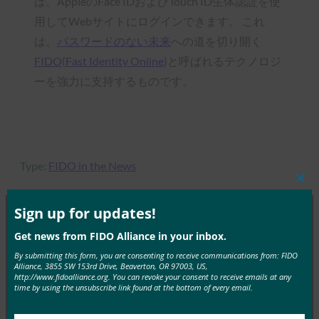
は、AppleのFace IDおよびTouch ID生体認証を使
用してWebサイトにログインできます。 これ
は、
パスワードのない未来
への道を切り開く
FIDO
(
Fast Identity Online
)と呼ばれるテクノロジ
ーを強力に支持するものです。
Type:
FIDO in the News
Clos
this
mod
Sign up for updates!
Get news from FIDO Alliance in your inbox.
MORE
FIDO IN THE NEWS
By submitting this form, you are consenting to receive communications from: FIDO
Alliance, 3855 SW 153rd Drive, Beaverton, OR 97003, US,
生体認証の最新情報:生体認証の信頼を築くため
http://www.fidoalliance.org. You can revoke your consent to receive emails at any
time by using the unsubscribe link found at the bottom of every email.
に、ベトナムの銀行はFIDOパスキーを採用すべき:
レポート