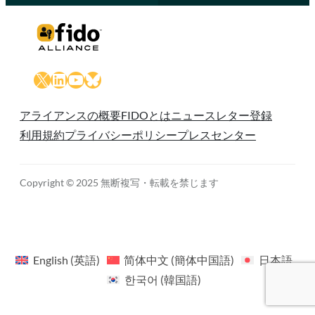
X
LinkedIn
YouTube
Bluesky
アライアンスの概要
FIDOとは
ニュースレター登録
利用規約
プライバシーポリシー
プレスセンター
Copyright © 2025 無断複写・転載を禁じます
English
(
英語
)
简体中文
(
簡体中国語
)
日本語
한국어
(
韓国語
)