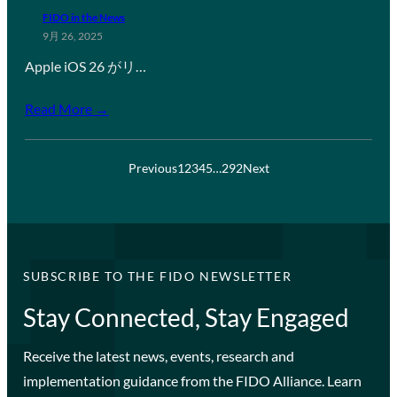
FIDO in the News
9月 26, 2025
Apple iOS 26 がリ…
Read More →
Previous
1
2
3
4
5
…
292
Next
SUBSCRIBE TO THE FIDO NEWSLETTER
Stay Connected, Stay Engaged
Receive the latest news, events, research and
implementation guidance from the FIDO Alliance. Learn