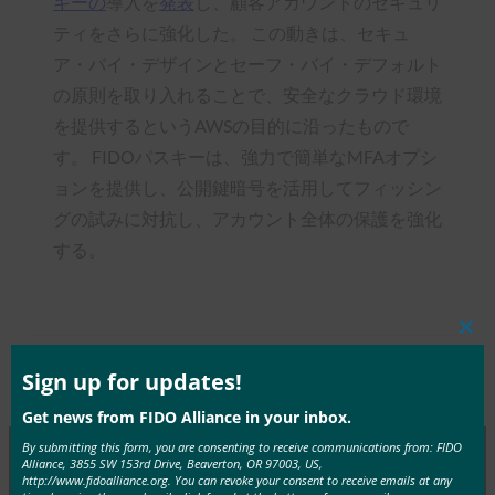
キーの
導入を
発表
し、顧客アカウントのセキュリ
ティをさらに強化した。 この動きは、セキュ
ア・バイ・デザインとセーフ・バイ・デフォルト
の原則を取り入れることで、安全なクラウド環境
を提供するというAWSの目的に沿ったもので
す。 FIDOパスキーは、強力で簡単なMFAオプシ
ョンを提供し、公開鍵暗号を活用してフィッシン
グの試みに対抗し、アカウント全体の保護を強化
する。
Clos
this
mod
Sign up for updates!
Type:
FIDO in the News
Get news from FIDO Alliance in your inbox.
By submitting this form, you are consenting to receive communications from: FIDO
Alliance, 3855 SW 153rd Drive, Beaverton, OR 97003, US,
http://www.fidoalliance.org. You can revoke your consent to receive emails at any
MORE
FIDO IN THE NEWS