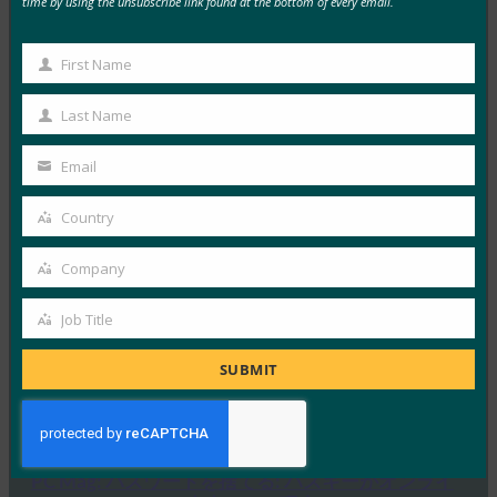
time by using the unsubscribe link found at the bottom of every email.
生体認証の最新情報:ドイツがパスキーの採用を推
First Name
First
進し、技術ガイドライン草案を発表
Name
Last Name
FIDO in the News
Last
10月 3, 2025
Name
Email
ドイツ連邦情報セキュリティ局 …
Your
email
Country
Country
Read More →
生体認証の最新情報:Yubicoは、世界的な調査でパ
Company
Company
スキーの認識がまだ不足していることを発見
Job Title
FIDO in the News
Job
10月 3, 2025
Title
SUBMIT
認識されているサイバーセキュリ…
Read More →
PC Mag: パスワードを捨てる: パスキーがオンライ