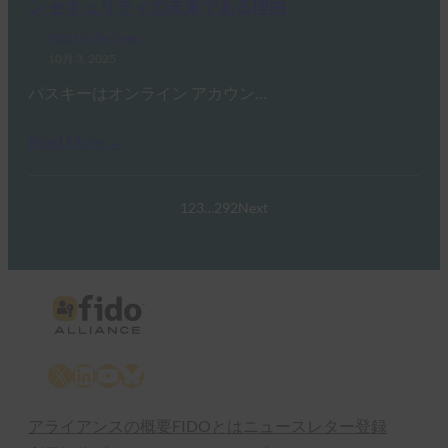
ン セキュリティの未来である理由
FIDO in the News
10月 3, 2025
パスキーはオンライン アカウン…
Read More →
1
2
3
…
292
Next
X
LinkedIn
YouTube
Bluesky
アライアンスの概要
FIDOとは
ニュースレター登録