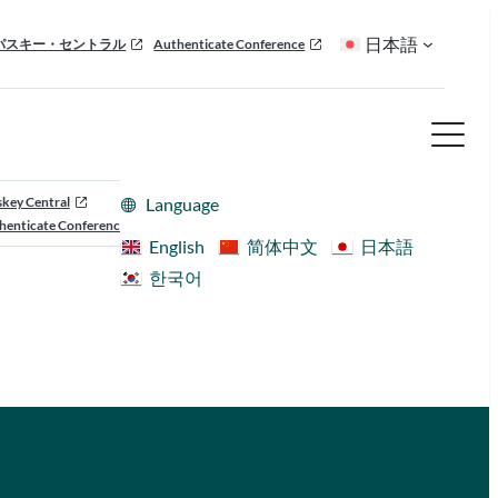
日本語
パスキー・セントラル
Authenticate Conference
skey Central
Language
henticate Conference
English
简体中文
日本語
한국어