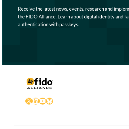
Receive the latest news, events, research and imple
the FIDO Alliance. Learn about digital identity and fa
authentication with passkeys.
X
LinkedIn
YouTube
Bluesky