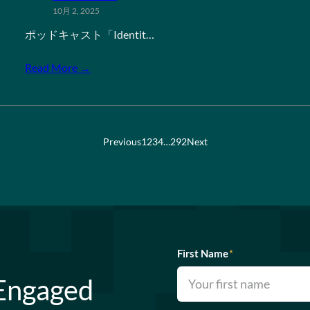
10月 2, 2025
ポッドキャスト「Identit…
Read More →
Previous
1
2
3
4
…
292
Next
First Name
*
 Engaged