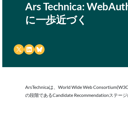
Ars Technica: 
に一歩近づく
Share on X
Share on LinkedIn
Share on Bluesky
ArsTechnicaは、World Wide Web Cons
の段階であるCandidate Recommendati