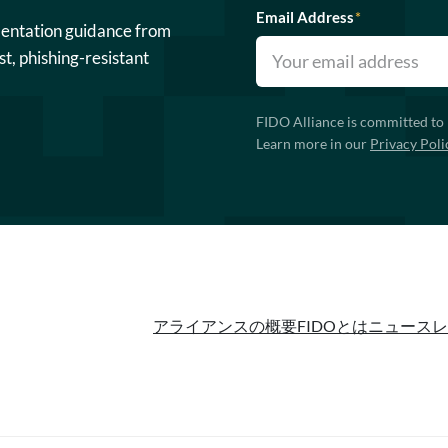
Email Address
*
mentation guidance from
st, phishing-resistant
FIDO Alliance is committed to 
Learn more in our
Privacy Poli
アライアンスの概要
FIDOとは
ニュースレ