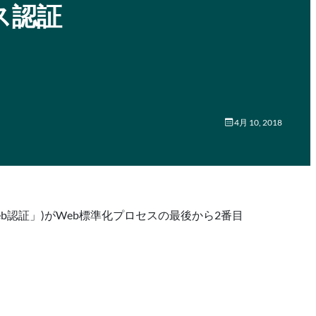
レス認証
4月 10, 2018
thn(「Web認証」)がWeb標準化プロセスの最後から2番目