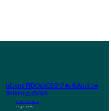
Ideem: FIDOのCEOであるAndrew
ShikiarとのQ/A
FIDO in the News
10月 1, 2025