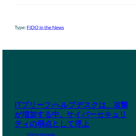
Type:
FIDO in the News
ITブリーフ:ヘルプデスクは、攻撃
が増加する中、サイバーセキュリ
ティの弱点として浮上
FIDO in the News