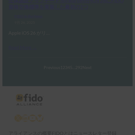
生体認証アップデート:BitwardenがiOS 26にFIDO
資格交換標準を実装した最初の1つ
FIDO in the News
9月 26, 2025
Apple iOS 26 がリ…
Read More →
Previous
1
2
3
4
5
…
292
Next
X
LinkedIn
YouTube
Bluesky
アライアンスの概要
FIDOとは
ニュースレター登録