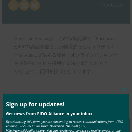
Share on X
Share on LinkedIn
Share on Bluesky
1月 31, 2017
American Bankerは、この特集記事で「Facebook
がFIDO認証を使用した物理的なセキュリティキ
ーを大衆に提供する場合、オンラインバンキング
も最終的にそれを採用する時が来たのだろう
か?」という質問を投げかけています。
Clos
this
mod
Sign up for updates!
Type:
FIDO in the News
Get news from FIDO Alliance in your inbox.
By submitting this form, you are consenting to receive communications from: FIDO
Alliance, 3855 SW 153rd Drive, Beaverton, OR 97003, US,
http://www.fidoalliance.org. You can revoke your consent to receive emails at any