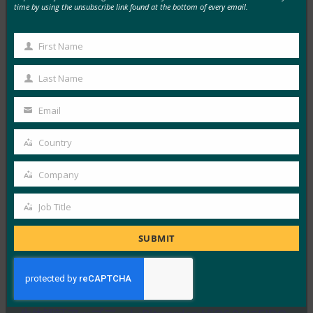
time by using the unsubscribe link found at the bottom of every email.
MORE
FIDO IN THE NEWS
First Name
TechGenyz: パスワードのない未来: 生体認証とパス
First
キーが真のセキュリティを解き放つ方法
Name
Last Name
Last
FIDO in the News
9月 26, 2025
Name
Email
Your
生体認証は利便性を提供しますが…
email
Country
Country
Read More →
Company
フォーブス:iPhoneの新しいカメラ?何と。iPhone
Company
の新しい財布?涼しい。
Job Title
Job
FIDO in the News
9月 26, 2025
Title
SUBMIT
ウォレット内のIDに対するAp…
Read More →