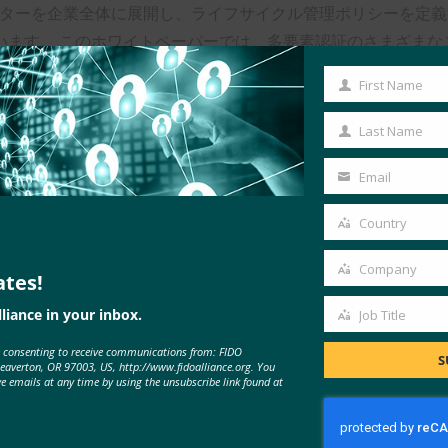
ーターを企業全体に展開し、ライフサイクル管理ポリシーを定義
ます。 このホワイトペーパーでは、多要素認証のさまざまなユ
境に適した認証子タイプを選択する際の助けとなることを意図し
First Name
First
Name
Last Name
Last
Name
Email
Your
email
Country
Country
Company
ates!
Company
liance in your inbox.
Job Title
Job
e consenting to receive communications from: FIDO
Title
S
Beaverton, OR 97003, US, http://www.fidoalliance.org. You
ve emails at any time by using the unsubscribe link found at
MORE
FIDO WHITE PAPERS