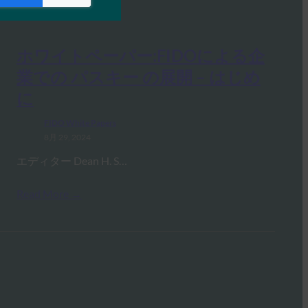
ホワイトペーパー:FIDOによる企
業での パスキー の展開 – はじめ
に
FIDO White Papers
8月 29, 2024
エディター Dean H. S…
Read More →