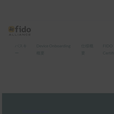
パスキ
Device Onboarding
仕様概
FIDO
ー
概要
要
Certif
FIDO White Papers