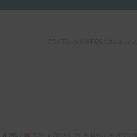
アライアンスの概要
FIDOとは
ニュースレ
lish
(
英語
)
简体中文
(
簡体中国語
)
日本語
한국어
(