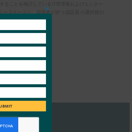
することを検討しているIT管理者およびエンター
ースケースと、管理者が持つ 認証器 の選択肢の
Close
this
ている。
module
UBMIT