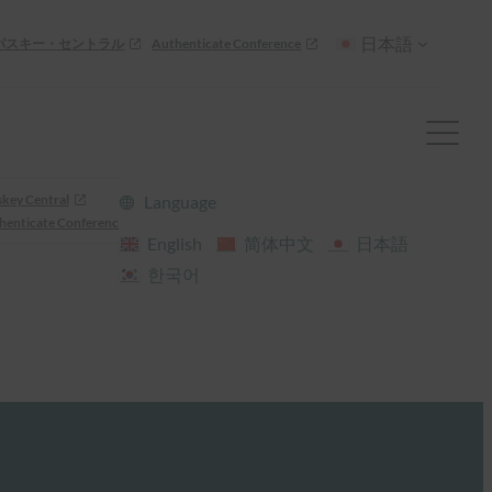
日本語
パスキー・セントラル
Authenticate Conference
skey Central
Language
henticate Conference
English
简体中文
日本語
한국어