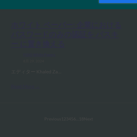
ホワイト ペーパー: 企業における
パスワードのみの認証を パスキ
ー に置き換える
FIDO White Papers
8月 29, 2024
エディター Khaled Za…
Read More →
Previous
1
2
3
4
5
6
…
18
Next