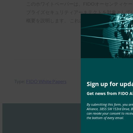
このホワイトペーパーは、FIDOオーセンティケ
プライズセキュリティアーキテクトを対象としてい
概要を説明します。 これは、管理者が各自の環
Type:
FIDO White Papers
Sign up for upd
Get news from FIDO Al
By submitting this form, you ar
Alliance, 3855 SW 153rd Drive, 
can revoke your consent to recei
the bottom of every email.