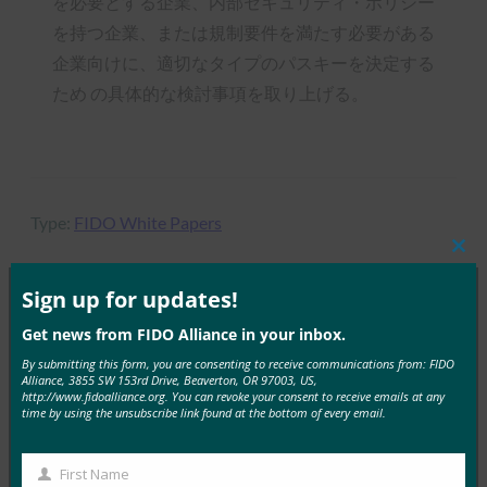
を必要とする企業、内部セキュリティ・ポリシー
を持つ企業、または規制要件を満たす必要がある
企業向けに、適切なタイプのパスキーを決定する
ため の具体的な検討事項を取り上げる。
Type:
FIDO White Papers
Clos
this
mod
Sign up for updates!
Get news from FIDO Alliance in your inbox.
MORE
FIDO WHITE PAPERS
By submitting this form, you are consenting to receive communications from: FIDO
Alliance, 3855 SW 153rd Drive, Beaverton, OR 97003, US,
パスキーと検証可能なデジタル資格情報: 安全なデ
http://www.fidoalliance.org. You can revoke your consent to receive emails at any
time by using the unsubscribe link found at the bottom of every email.
ジタル ID への調和のとれた道
FIDO White Papers
9月 22, 2025
First Name
First