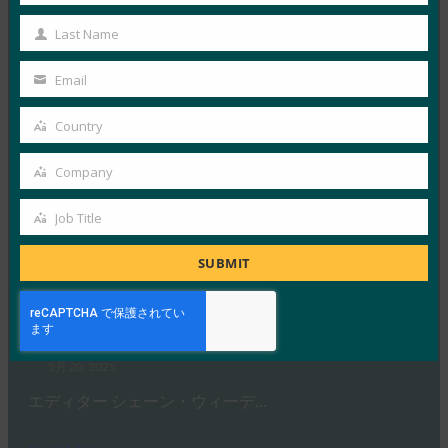
エディター クリスティン・オー…
Name
Last Name
Last
Read More →
Name
Email
Your
ホワイトペーパー:自動車業界におけるサイバーセ
email
キュリティの課題への対応
Country
Country
FIDO White Papers
Company
7月 15, 2025
Company
要約 自動車業界がソフトウェア…
Job Title
Job
Title
Read More →
SUBMIT
ホワイトペーパー:FIDO認証の補完技術としての
DBSC/DPOP
FIDO White Papers
5月 20, 2025
エディター シェーン・ウィーデ…