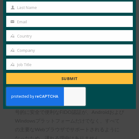
Nok)
Name
Last Name
Last
米国の金融ソフトウェア会社は、認証の成
Name
功率を99.9%に引き上げ、サインイン時間
Email
Your
を78%短縮しました(出典:Intuit)
email
Country
GoogleがFIDOセキュリティキーを社内で
Country
使用したことで、認証に費やされた合計時
Company
Company
間が3分の2近く減少し、認証の失敗はゼロ
でした
Job Title
Job
Title
WEFが、従来の認証慣行の経済的影響について
SUBMIT
世界のリーダーを教育するだけでなく、今日から
実装する準備ができている実行可能な代替手段が
あることを認識することは、実証済みです。 暗
号的に安全で便利なFIDO認証が、Androidおよび
Windowsプラットフォームだけでなく、すべて
の主要なWebブラウザでサポートされるように
なったため、遅れる理由はありません。