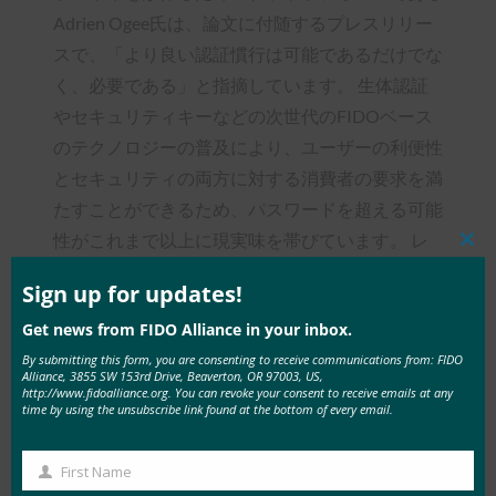
Adrien Ogee氏は、論文に付随するプレスリリー
スで、「より良い認証慣行は可能であるだけでな
く、必要である」と指摘しています。 生体認証
やセキュリティキーなどの次世代のFIDOベース
のテクノロジーの普及により、ユーザーの利便性
とセキュリティの両方に対する消費者の要求を満
たすことができるため、パスワードを超える可能
性がこれまで以上に現実味を帯びています。 レ
Clos
ポートには、メンバーからのいくつかのミニケー
this
mod
Sign up for updates!
ススタディがあり、現在の使用と彼らが見ている
Get news from FIDO Alliance in your inbox.
利点を強調しています。 いくつか例を挙げま
By submitting this form, you are consenting to receive communications from: FIDO
す。
Alliance, 3855 SW 153rd Drive, Beaverton, OR 97003, US,
http://www.fidoalliance.org. You can revoke your consent to receive emails at any
time by using the unsubscribe link found at the bottom of every email.
米国の中規模リテール銀行は、年間290万
ドル以上を節約し、顧客が支払いを完了す
First Name
るまでに最大30%節約しました(出典:Nok
First