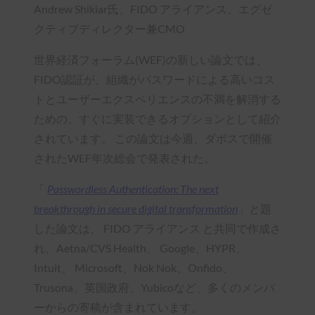
Andrew Shikiar氏、FIDO アライアンス、エグゼ
クティブディレクター兼CMO
世界経済フォーラム(WEF)の新しい論文では、
FIDO認証が、組織がパスワードによる高いコス
トとユーザーエクスペリエンスの不満を解消する
ための、すぐに実装できるオプションとして紹介
されています。 この論文は今週、ダボスで開催
されたWEF年次総会で発表された。
「
Passwordless Authentication: The next
breakthrough in secure digital transformation
」と題
した論文は、 FIDO アライアンス と共同で作成さ
れ、Aetna/CVS Health、 Google、HYPR、
Intuit、 Microsoft、Nok Nok、Onfido、
Trusona、英国政府、Yubicoなど、多くのメンバ
ーからの寄稿が含まれています。