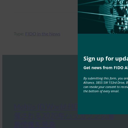
Type:
FIDO in the News
Sign up for upd
Get news from FIDO Al
By submitting this form, you ar
Alliance, 3855 SW 153rd Drive, 
can revoke your consent to recei
the bottom of every email.
Mobile ID World:FIDOが韓国で開
催される2020年ハッカソンの最
新情報を発表