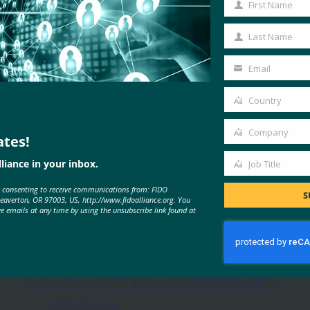
First Name
First
Name
Last Name
Last
Name
Email
Your
email
Country
Country
Company
ates!
Company
liance in your inbox.
Job Title
Job
e consenting to receive communications from: FIDO
Title
S
MORE
FIDO IN THE NEWS
Beaverton, OR 97003, US, http://www.fidoalliance.org. You
ve emails at any time by using the unsubscribe link found at
Tech Radar Pro: ID を使用して新
しいパスワードレスの未来を築く
FIDO in the News