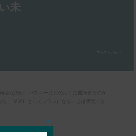
ない未
9月 16, 2022
は何者なのか、パスキーはどのように機能するのか
供し、業界にとってプラスになることは否定でき
Close
this
module