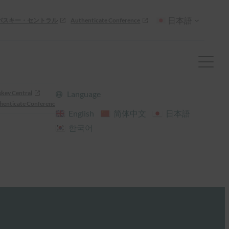
日本語
パスキー・セントラル
Authenticate Conference
skey Central
Language
henticate Conference
English
简体中文
日本語
한국어