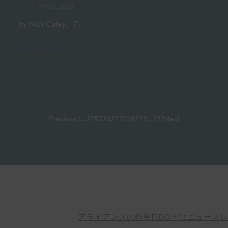
9月 15, 2020
by Nick Caley、F…
Read More →
Previous
1
…
225
226
227
228
229
…
292
Next
アライアンスの概要
FIDOとは
ニュースレ