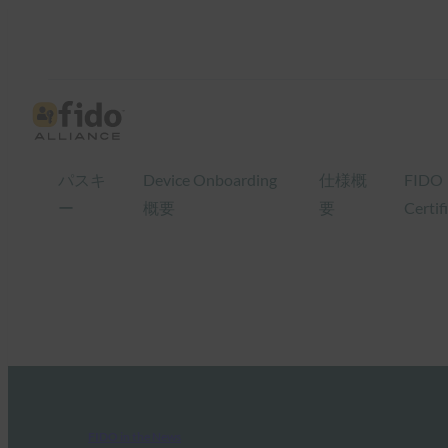
パスキ
Device Onboarding
仕様概
FIDO
ー
概要
要
Certif
FIDO in the News