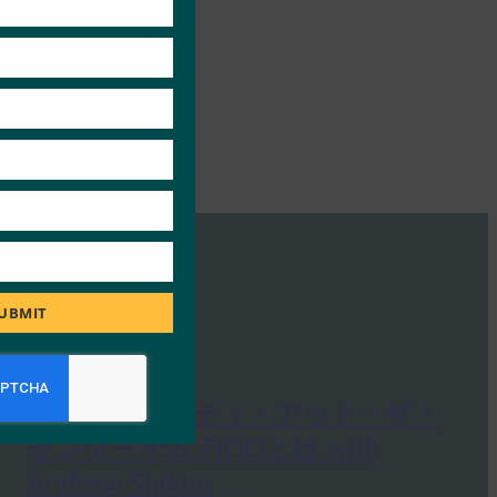
UBMIT
アイデンティティ・アット・ザ・
センター #56: FIDOとは with
Andrew Shikiar