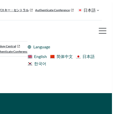
日本語
パスキー・セントラル
Authenticate Conference
skey Central
Language
henticate Conference
English
简体中文
日本語
한국어