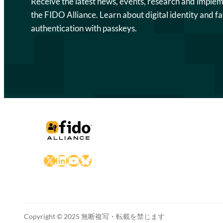
Receive the latest news, events, research and imple
the FIDO Alliance. Learn about digital identity and fa
authentication with passkeys.
X
LinkedIn
YouTube
Bluesky
Copyright © 2025 無断複写・転載を禁じます