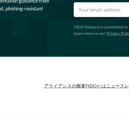
mentation guidance from
st, phishing-resistant
FIDO Alliance is committed to 
Learn more in our
Privacy Poli
アライアンスの概要
FIDOとは
ニュースレ