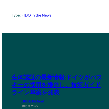
Type:
FIDO in the News
生体認証の最新情報:ドイツがパス
キーの採用を推進し、技術ガイド
ライン草案を発表
FIDO in the News
10月 3, 2025