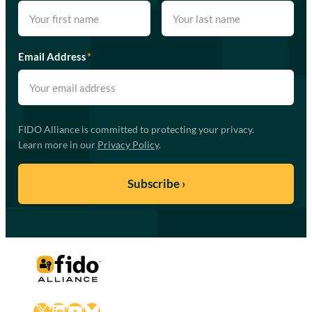
Email Address
*
FIDO Alliance is committed to protecting your privacy.
Learn more in our
Privacy Policy
.
X
LinkedIn
YouTube
Bluesky