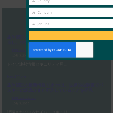
Country
Country
Company
Company
MORE
FIDO IN THE NEWS
Job Title
Job
Title
生体認証の最新情報:ドイツがパスキーの採用を推
進し、技術ガイドライン草案を発表
FIDO in the News
10月 3, 2025
ドイツ連邦情報セキュリティ局 …
Read More →
生体認証の最新情報:Yubicoは、世界的な調査でパ
スキーの認識がまだ不足していることを発見
FIDO in the News
10月 3, 2025
認識されているサイバーセキュリ…