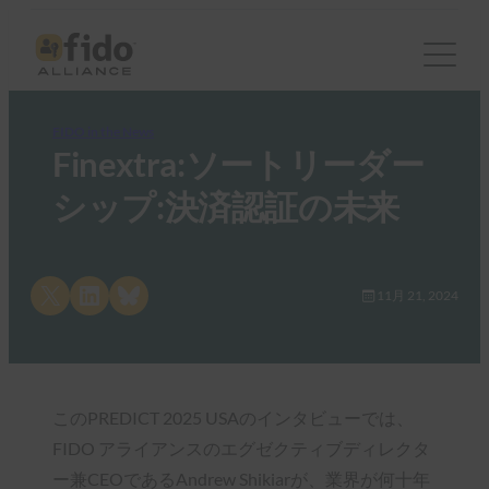
FIDO in the News
Finextra:ソートリーダー
シップ:決済認証の未来
Share on X
Share on LinkedIn
Share on Bluesky
11月 21, 2024
このPREDICT 2025 USAのインタビューでは、
FIDO アライアンスのエグゼクティブディレクタ
ー兼CEOであるAndrew Shikiarが、業界が何十年