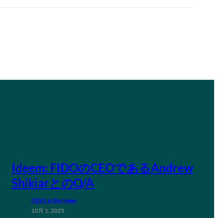
Ideem: FIDOのCEOであるAndrew
ShikiarとのQ/A
FIDO in the News
10月 1, 2025