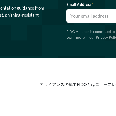
Email Address
*
mentation guidance from
st, phishing-resistant
FIDO Alliance is committed to 
Learn more in our
Privacy Poli
アライアンスの概要
FIDOとは
ニュースレ