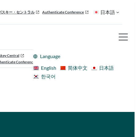
日本語
パスキー・セントラル
Authenticate Conference
skey Central
Language
henticate Conference
English
简体中文
日本語
한국어