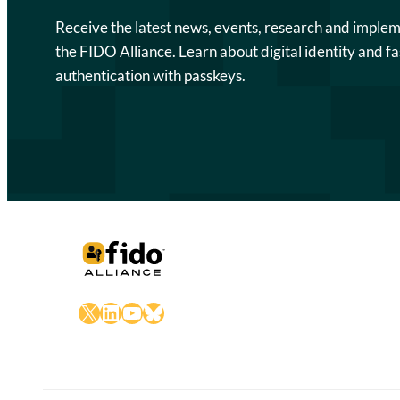
Receive the latest news, events, research and imple
the FIDO Alliance. Learn about digital identity and fa
authentication with passkeys.
X
LinkedIn
YouTube
Bluesky