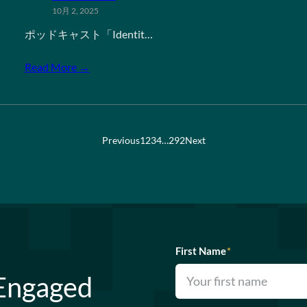
10月 2, 2025
ポッドキャスト「Identit…
Read More →
Previous
1
2
3
4
…
292
Next
First Name
*
 Engaged