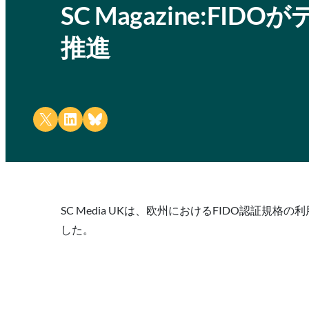
SC Magazine:F
推進
Share on X
Share on LinkedIn
Share on Bluesky
SC Media UKは、欧州におけるFIDO認証
した。