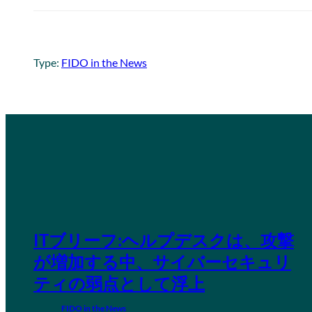
Type:
FIDO in the News
ITブリーフ:ヘルプデスクは、攻撃
が増加する中、サイバーセキュリ
ティの弱点として浮上
FIDO in the News