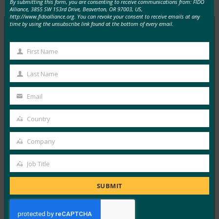
By submitting this form, you are consenting to receive communications from: FIDO
Alliance, 3855 SW 153rd Drive, Beaverton, OR 97003, US,
http://www.fidoalliance.org. You can revoke your consent to receive emails at any
time by using the unsubscribe link found at the bottom of every email.
MORE
FIDO IN THE NEWS
First Name
First
Name
TechGenyz: パスワードのない未来: 生体認証とパス
Last Name
Last
キーが真のセキュリティを解き放つ方法
Name
Email
FIDO in the News
Your
9月 26, 2025
email
Country
Country
生体認証は利便性を提供しますが…
Company
Company
Read More →
Job Title
フォーブス:iPhoneの新しいカメラ?何と。iPhone
Job
の新しい財布?涼しい。
Title
SUBMIT
FIDO in the News
9月 26, 2025
ウォレット内のIDに対するAp…