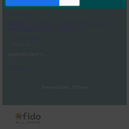
Read More →
生体認証アップデート:BitwardenがiOS 26にFIDO
資格交換標準を実装した最初の1つ
FIDO in the News
9月 26, 2025
Apple iOS 26 がリ…
Read More →
Previous
1
2
3
4
5
…
292
Next