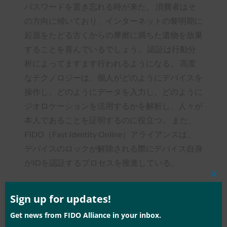
パスワードを置き忘れる時が来た。 消費者はそ
の方向に傾いており、インターネットの黎明期に
起源をたどる古くからの摩擦に満ちた遺物を放棄
することを喜んでいるでしょう。 認証は行動分
析によってますます行われるようになる。 高度
なテクノロジーは、個人がどのようにデバイスを
操作し、どのようにデータを入力し、どのように
ジオロケーションを活用するかを解析し、人々が
本人であることを証明するのに役立つ。 また、
FIDO（Fast Identity Online）アライアンスは、
デバイスのロックが解除される際にデバイス自身
がIDを認証するプロセスを推進している。
Clos
this
mod
Sign up for updates!
Get news from FIDO Alliance in your inbox.
Type:
FIDO in the News