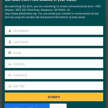
By submitting this form, you are consenting to receive communications from: FIDO
Type:
FIDO in the News
Alliance, 3855 SW 153rd Drive, Beaverton, OR 97003, US,
http://www.fidoalliance.org. You can revoke your consent to receive emails at any
time by using the unsubscribe link found at the bottom of every email.
First Name
First
MORE
FIDO IN THE NEWS
Name
Last Name
Last
生体認証の最新情報:ドイツがパスキーの採用を推
Name
進し、技術ガイドライン草案を発表
Email
Your
FIDO in the News
email
Country
10月 3, 2025
Country
ドイツ連邦情報セキュリティ局 …
Company
Company
Read More →
Job Title
Job
生体認証の最新情報:Yubicoは、世界的な調査でパ
Title
スキーの認識がまだ不足していることを発見
SUBMIT
FIDO in the News