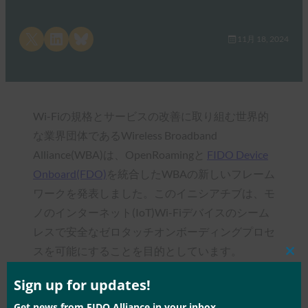
Share on X
Share on LinkedIn
Share on Bluesky
11月 18, 2024
Wi-Fiの規格とサービスの改善に取り組む世界的
な業界団体であるWireless Broadband
Alliance(WBA)は、OpenRoamingと
FIDO Device
Onboard(FDO)
を統合したWBAの新しいフレーム
ワークを発表しました。このイニシアチブは、モ
ノのインターネット(IoT)Wi-Fiデバイスのシーム
レスで安全なゼロタッチオンボーディングプロセ
スを可能にすることを目的としています。
Clos
this
mod
Sign up for updates!
Get news from FIDO Alliance in your inbox.