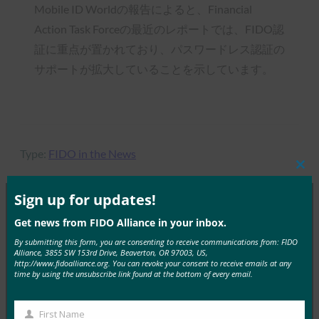
Mobile ID Worldの報告によると、Financial
Action Task Forceの最近のレポートでは、FIDO認
証に重点が置かれており、パスワードレス認証の
サポートが拡大していることを示しています。
Type:
FIDO in the News
Clos
this
mod
Sign up for updates!
Get news from FIDO Alliance in your inbox.
MORE
FIDO IN THE NEWS
By submitting this form, you are consenting to receive communications from: FIDO
Alliance, 3855 SW 153rd Drive, Beaverton, OR 97003, US,
生体認証の最新情報:ドイツがパスキーの採用を推
http://www.fidoalliance.org. You can revoke your consent to receive emails at any
time by using the unsubscribe link found at the bottom of every email.
進し、技術ガイドライン草案を発表
FIDO in the News
First Name
10月 3, 2025