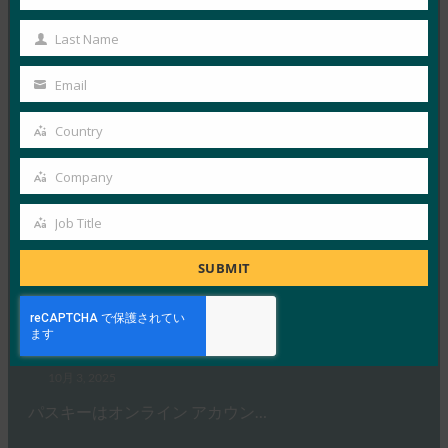
First
ドイツ連邦情報セキュリティ局 …
Name
Last Name
Last
Name
Read More →
Email
Your
生体認証の最新情報:Yubicoは、世界的な調査でパ
email
Country
スキーの認識がまだ不足していることを発見
Country
FIDO in the News
Company
Company
10月 3, 2025
認識されているサイバーセキュリ…
Job Title
Job
Title
SUBMIT
Read More →
PC Mag: パスワードを捨てる: パスキーがオンライ
ン セキュリティの未来である理由
FIDO in the News
10月 3, 2025
パスキーはオンライン アカウン…