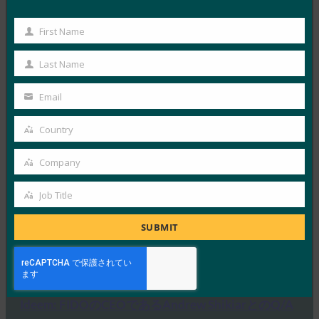
First Name
ITブリーフ:ヘルプデスクは、攻撃が増加する中、
First
サイバーセキュリティの弱点として浮上
Name
Last Name
Last
FIDO in the News
10月 3, 2025
Name
Email
Your
HYPRの最高経営責任者であり…
email
Country
Country
Read More →
Company
IDACポッドキャスト:FIDOアライアンス、Nishant
Company
Kaushikによるパスキーフィッシング
Job Title
Job
FIDO in the News
10月 2, 2025
Title
SUBMIT
ポッドキャスト「Identit…
Read More →
Ideem: FIDOのCEOであるAndrew ShikiarとのQ/A