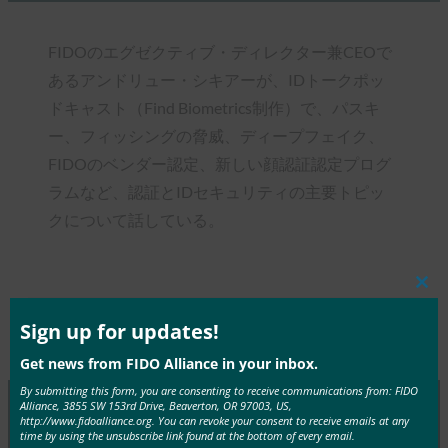
FIDOのエグゼクティブ・ディレクター兼CEOで
あるアンドリュー・シキアーが、IDトークポッ
ドキャスト（Find Biometrics制作）で、パスキ
ー、フィッシングの脅威、ディープフェイク、
FIDOのベンダー認定、新しい顔認証認定プログ
ラムなど、認証とIDセキュリティの主要トピッ
クについて話している。
Clos
this
mod
Sign up for updates!
Type:
FIDO in the News
Get news from FIDO Alliance in your inbox.
By submitting this form, you are consenting to receive communications from: FIDO
Alliance, 3855 SW 153rd Drive, Beaverton, OR 97003, US,
http://www.fidoalliance.org. You can revoke your consent to receive emails at any
time by using the unsubscribe link found at the bottom of every email.
MORE
FIDO IN THE NEWS