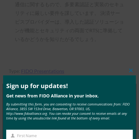
通信に関するもので、多要素認証と実装のセキュ
リティに厳しい要件を課しています。 決済サー
ビスプロバイダーは、導入した認証ソリューショ
ンが機能とセキュリティの両面でRTSに準拠して
いるかどうかを知りたがるでしょう。
Type:
FIDO Presentations
Clos
this
mod
Sign up for updates!
Get news from FIDO Alliance in your inbox.
MORE
FIDO PRESENTATIONS
By submitting this form, you are consenting to receive communications from: FIDO
Alliance, 3855 SW 153rd Drive, Beaverton, OR 97003, US,
http://www.fidoalliance.org. You can revoke your consent to receive emails at any
time by using the unsubscribe link found at the bottom of every email.
FIDOセミナー:認証、アイデンティティ、そして今
後の道のり
First Name
FIDO Presentations