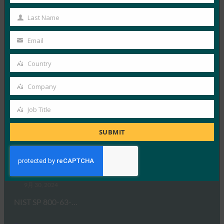
First
6月 13, 2025
Name
Last Name
概要 FIDOアライアンスとホ…
Last
Name
Email
Your
Read More →
email
FIDOアライアンス・メルボルン・セミナー2025
Country
Country
FIDO Presentations
Company
2月 21, 2025
Company
パスキーの操作:オーストラリア…
Job Title
Job
Title
Read More →
SUBMIT
ウェビナー:NIST SP 800-63 Digital Identity
Standard: Updates and What it Means for Passkeys
FIDO Presentations
9月 30, 2024
NIST SP 800-63-…