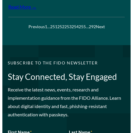
Read More →
Previous
1
…
251
252
253
254
255
…
292
Next
SUBSCRIBE TO THE FIDO NEWSLETTER
Stay Connected, Stay Engaged
Receive the latest news, events, research and
implementation guidance from the FIDO Alliance. Learn
about digital identity and fast, phishing-resistant
authentication with passkeys.
First Name
*
Last Name
*