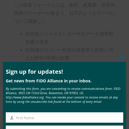
この政策フォーラムには、政府、産業界、非営利
団体のリーダーが集まり、以下のようなテーマに
ついて議論した：
ID窃盗リソースセンター年次データ侵害報
告書の発表
ID関連のサイバー犯罪が産業界と政府に与
えた昨年1年間の影響
Clos
ID窃盗による人的被害 – そしてすべての人
this
mod
Sign up for updates!
に機能する包括的なデジタルIDシステム構
Get news from FIDO Alliance in your inbox.
築の必要性
By submitting this form, you are consenting to receive communications from: FIDO
2023年、新議会とバイデン政権に期待する
Alliance, 3855 SW 153rd Drive, Beaverton, OR 97003, US,
http://www.fidoalliance.org. You can revoke your consent to receive emails at any
こと
time by using the unsubscribe link found at the bottom of every email.
IDおよび認証をより安全かつ使いやすくす
るFIDOのような新しい製品や標準に関する
First Name
First
最新情報