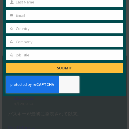
Name
アメリカのアイデンティティ・インフラを
Last Name
Last
改善するために何ができるかを議論する。
Name
Email
Your
email
Country
Country
Company
Type:
FIDO Videos
Company
Job Title
Job
Title
SUBMIT
MORE
FIDO VIDEOS
ウェビナー: パスキーに関する誤解
FIDO Videos
8月 28, 2024
パスキーが最初に発表されて以来…
Read More →