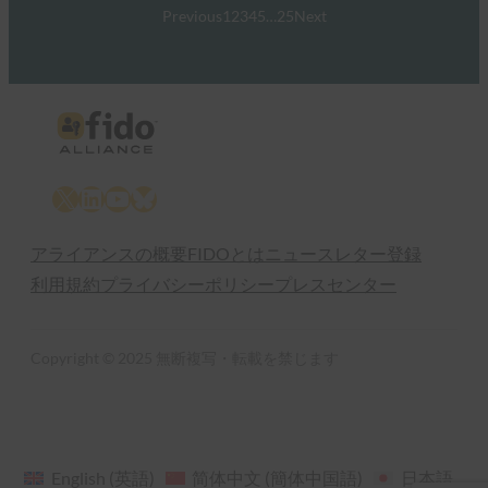
Previous
1
2
3
4
5
…
25
Next
X
LinkedIn
YouTube
Bluesky
アライアンスの概要
FIDOとは
ニュースレター登録
利用規約
プライバシーポリシー
プレスセンター
Copyright © 2025 無断複写・転載を禁じます
English
(
英語
)
简体中文
(
簡体中国語
)
日本語