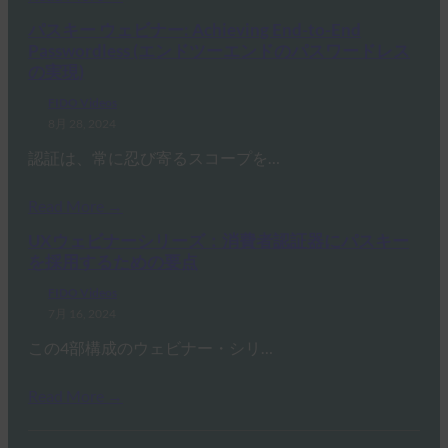
パスキー ウェビナー: Achieving End-to-End
Passwordless (エンドツーエンドのパスワードレス
の実現)
FIDO Videos
8月 28, 2024
認証は、常に忍び寄るスコープを…
Read More →
UXウェビナーシリーズ：消費者認証器にパスキー
を採用するための要点
FIDO Videos
7月 16, 2024
この4部構成のウェビナー・シリ…
Read More →