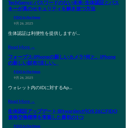
TechGenyz: パスワードのない未来: 生体認証とパス
キーが真のセキュリティを解き放つ方法
FIDO in the News
9月 26, 2025
生体認証は利便性を提供しますが…
Read More →
フォーブス:iPhoneの新しいカメラ?何と。iPhone
の新しい財布?涼しい。
FIDO in the News
9月 26, 2025
ウォレット内のIDに対するAp…
Read More →
生体認証アップデート:BitwardenがiOS 26にFIDO
資格交換標準を実装した最初の1つ
FIDO in the News