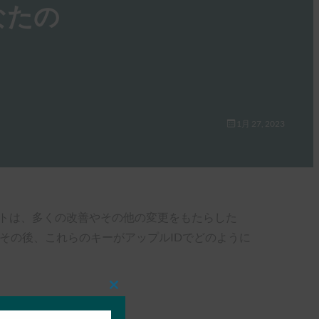
なたの
。
1月 27, 2023
トは、多くの改善やその他の変更をもたらした
ップルはその後、これらのキーがアップルIDでどのように
Close
this
module