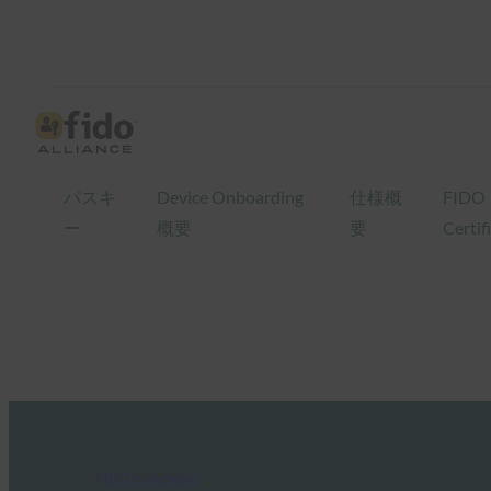
パスキ
Device Onboarding
仕様概
FIDO
ー
概要
要
Certif
FIDO in the News