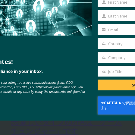
First Name
First
Name
Last Name
Last
Name
Email
Your
email
Country
Country
Company
ates!
Company
liance in your inbox.
Job Title
Job
e consenting to receive communications from: FIDO
Title
S
MORE
FIDO IN THE NEWS
Beaverton, OR 97003, US, http://www.fidoalliance.org. You
ve emails at any time by using the unsubscribe link found at
TechTarget: GoogleのMark Risher
氏:新しいタイプの2FAは「ゲーム
チェンジャー」です