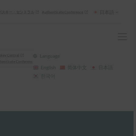
日本語
パスキー・セントラル
Authenticate Conference
skey Central
Language
henticate Conference
English
简体中文
日本語
한국어