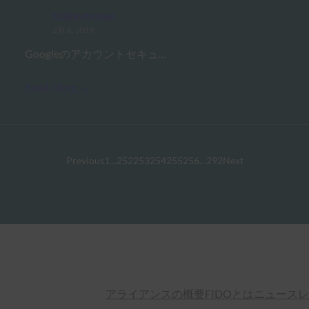
FIDO in the News
2月 6, 2019
Googleのアカウントセキュ…
Read More →
Previous
1
…
252
253
254
255
256
…
292
Next
アライアンスの概要
FIDOとは
ニュースレ