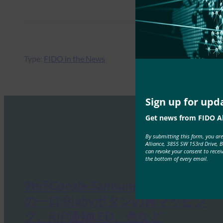
Type:
FIDO in the News
Sign up for upd
Get news from FIDO Al
By submitting this form, you ar
Alliance, 3855 SW 153rd Drive, 
can revoke your consent to recei
the bottom of every email.
9to5Google:Samsung Galaxy S10
の一口:Bixbyボタンの再マッピン
グ、RIP通知LED、色など