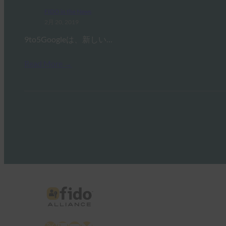
FIDO in the News
2月 20, 2019
9to5Googleは、新しい…
Read More →