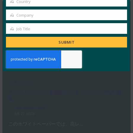
Country
Country
Company
Company
MORE
FIDO WHITE PAPERS
Job Title
Job
ホワイトペーパー:ポスト量子の世界における FIDO
Title
アライアンスのテクノロジーへの対応
SUBMIT
FIDO White Papers
2月 16, 2024
量子コンピューティングが暗号ア…
Read More →
ホワイトペーパー高保証エンタープライズFIDO認
証
FIDO White Papers
6月 27, 2023
このホワイトペーパーでは、高レ…