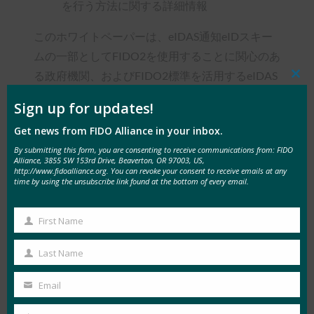
を行う方法に関する詳細情報
このホワイトペーパーは、eIDAS通知eIDスキー
ムの一部としてFIDO2を使用することに関心のあ
る政府機関、およびFIDO2標準を活用するeIDAS
Clos
this
リモート署名サービスの展開に関心のあるQTSP
mod
Sign up for updates!
を対象としています。
Get news from FIDO Alliance in your inbox.
FIDOとeIDASの関係に関する入門レベルの情報
By submitting this form, you are consenting to receive communications from: FIDO
Alliance, 3855 SW 153rd Drive, Beaverton, OR 97003, US,
については、補足的なホワイトペーパー
「FIDO
http://www.fidoalliance.org. You can revoke your consent to receive emails at any
time by using the unsubscribe link found at the bottom of every email.
とeIDASの概要
」をお読みください。
First Name
First
Name
Last Name
Last
Tags:
eID (eID)
, 
eIDAS(イーダス)
, 
FIDO2
, 
Type:
FIDO
Name
Email
ホワイトペーパー
, 
実装
, 
展開
White Papers
Your
email