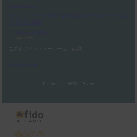
Read More →
ホワイトペーパー中程度の保証のユースケースにお
けるFIDO認証
FIDO White Papers
6月 27, 2023
このホワイト・ペーパーは、組織…
Read More →
Previous
1
…
4
5
6
7
8
…
18
Next
X
LinkedIn
YouTube
Bluesky