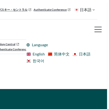
日本語
パスキー・セントラル
Authenticate Conference
skey Central
Language
henticate Conference
English
简体中文
日本語
한국어