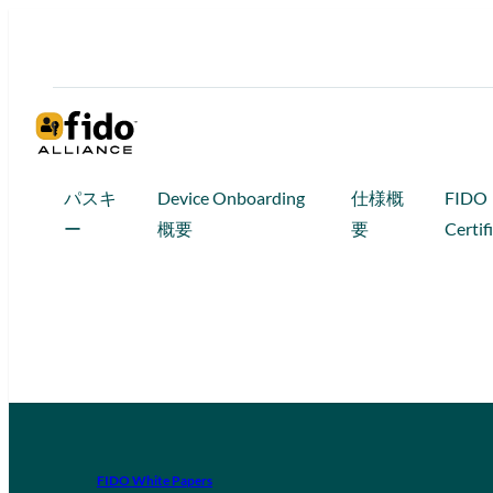
パスキ
Device Onboarding
仕様概
FIDO
ー
概要
要
Certif
FIDO White Papers