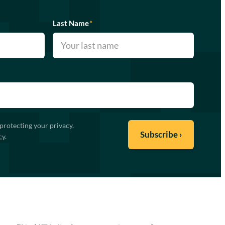
Last Name
*
protecting your privacy.
cy
.