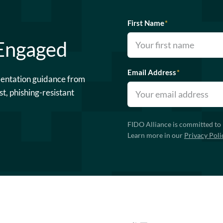
First Name
*
 Engaged
Email Address
*
mentation guidance from
st, phishing-resistant
FIDO Alliance is committed to 
Learn more in our
Privacy Poli