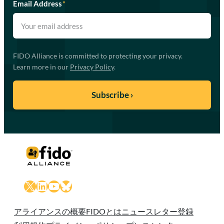
Email Address
*
FIDO Alliance is committed to protecting your privacy.
Learn more in our
Privacy Policy
.
X
LinkedIn
YouTube
Bluesky
アライアンスの概要
FIDOとは
ニュースレター登録