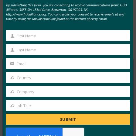
スピーカー
アンドリュー・シキアー FIDOアライ
By submitting this form, you are consenting to receive communications from: FIDO
アンス エグゼクティブ・ディレクター兼CMO
Alliance, 3855 SW 153rd Drive, Beaverton, OR 97003, US,
http://www.fidoalliance.org. You can revoke your consent to receive emails at any
time by using the unsubscribe link found at the bottom of every email.
First Name
First
Type:
FIDO Videos
Name
Last Name
Last
Name
Email
Your
email
MORE
FIDO VIDEOS
Country
Country
Company
FIDOとPSD2:欧州における顧客認証の強力な課題
Company
を解決
Job Title
Job
FIDO Videos
5月 14, 2018
Title
SUBMIT
Read More →