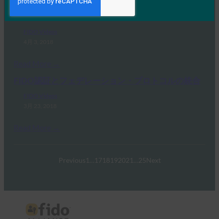
パスワードのない世界を創る – FIDOアライアンス
とFIDO認証の紹介
FIDO Videos
4月 3, 2018
Read More →
FIDO認証とフェデレーション・プロトコルの統合
FIDO Videos
3月 23, 2018
Read More →
Previous
1
…
17
18
19
20
21
…
25
Next