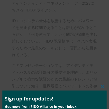
アイデンティティ・マネジメント・デー2023に
おけるFIDOアライアンス
IDエコシステム全体を改善するためにパスワー
ドを廃止する時期であることは誰もが認めるとこ
ろだが、「何を使って」という問題が物事を少し
難しくしている。 FIDO 認証標準は、それを実現
するための最良のツールとして、官民から注目さ
れている。
このプレゼンテーションでは、アイデンティテ
ィ・パズルの認証部分の重要性を理解し、よりシ
ンプルで強力な認証のための最新のトレンドと標
準について知り、世界規模でパスワードへの依存
Clos
を減らすために私たち全員が何をすべきかを学び
this
mod
Sign up for updates!
ます。
Get news from FIDO Alliance in your inbox.