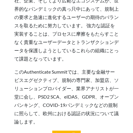
社、企業、そしてより広範なエコシステムが、世
界的なパンデミックの真っ只中にあって、規制上
の要求と急速に進化するユーザーの期待のバラン
スを取るために努力しています。 強力な認証を
実装することは、プロセスに摩擦をもたらすこと
なく貴重なユーザーデータとトランザクションデ
ータを保護しようとしているこれらの組織にとっ
て課題となっています。
このAuthenticate Summitでは、主要な金融サー
ビスエグゼクティブ、規制の専門家、加盟店、ソ
リューションプロバイダー、業界アナリストが一
堂に会し、PSD2 SCA、eIDAS、GDPR、オープン
バンキング、COVID-19パンデミックなどの規制
に照らして、欧州における認証の状況について議
論します。