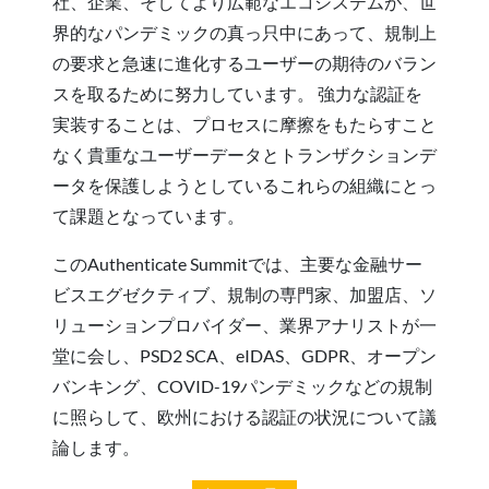
社、企業、そしてより広範なエコシステムが、世
界的なパンデミックの真っ只中にあって、規制上
の要求と急速に進化するユーザーの期待のバラン
スを取るために努力しています。 強力な認証を
実装することは、プロセスに摩擦をもたらすこと
なく貴重なユーザーデータとトランザクションデ
ータを保護しようとしているこれらの組織にとっ
て課題となっています。
このAuthenticate Summitでは、主要な金融サー
ビスエグゼクティブ、規制の専門家、加盟店、ソ
リューションプロバイダー、業界アナリストが一
堂に会し、PSD2 SCA、eIDAS、GDPR、オープン
バンキング、COVID-19パンデミックなどの規制
に照らして、欧州における認証の状況について議
論します。