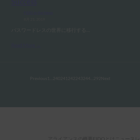
Success
FIDO in the News
8月 21, 2019
パスワードレスの世界に移行する…
Read More →
Previous
1
…
240
241
242
243
244
…
292
Next
アライアンスの概要
FIDOとは
ニュースレ