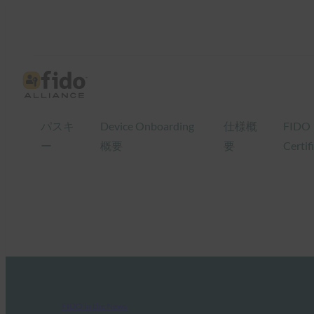
パスキ
Device Onboarding
仕様概
FIDO
ー
概要
要
Certif
FIDO in the News