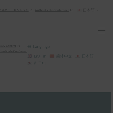
日本語
パスキー・セントラル
Authenticate Conference
skey Central
Language
henticate Conference
English
简体中文
日本語
한국어