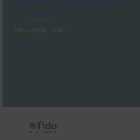
にWebAuthnのサポートを追加
FIDO in the News
8月 23, 2019
GitHubは現在、Firef…
Read More →