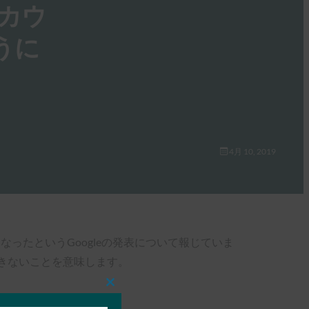
 アカウ
うに
4月 10, 2019
るようになったというGoogleの発表について報じていま
きないことを意味します。
Close
this