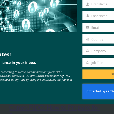
First Name
First
Name
Last Name
Last
Name
Email
Your
email
Country
Country
Company
ates!
Company
liance in your inbox.
Job Title
Job
e consenting to receive communications from: FIDO
Title
S
Beaverton, OR 97003, US, http://www.fidoalliance.org. You
MORE
FIDO IN THE NEWS
ve emails at any time by using the unsubscribe link found at
SecurityWeek: Ready or Not, Here
Comes FIDO: How to Prepare for