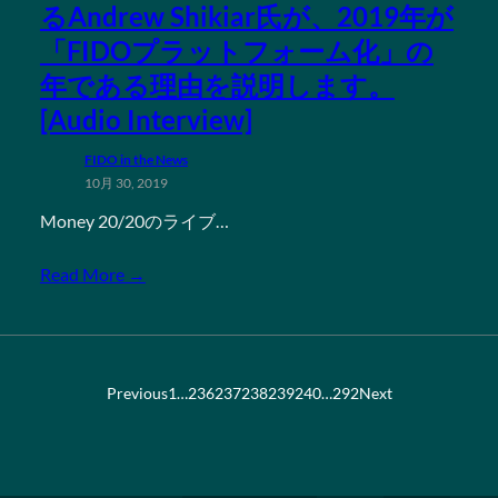
るAndrew Shikiar氏が、2019年が
「FIDOプラットフォーム化」の
年である理由を説明します。
[Audio Interview]
FIDO in the News
10月 30, 2019
Money 20/20のライブ…
Read More →
Previous
1
…
236
237
238
239
240
…
292
Next