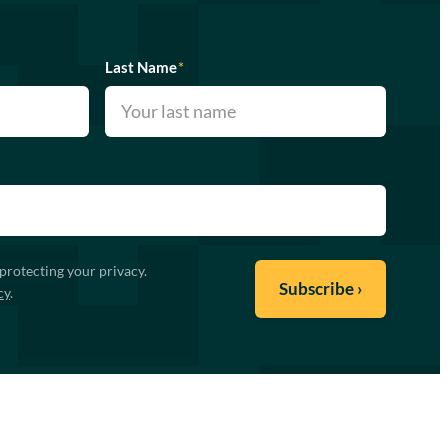
Last Name
*
protecting your privacy.
cy
.