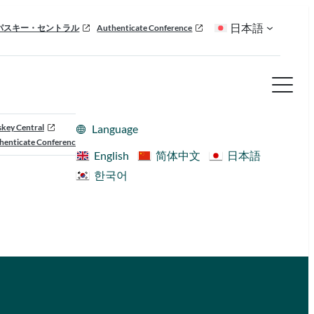
日本語
パスキー・セントラル
Authenticate Conference
skey Central
Language
henticate Conference
English
简体中文
日本語
한국어