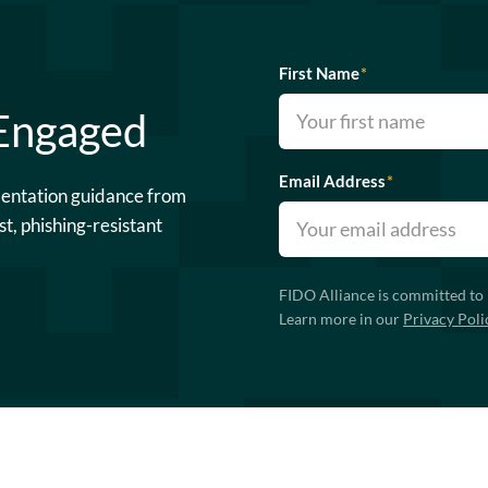
First Name
*
 Engaged
Email Address
*
mentation guidance from
st, phishing-resistant
FIDO Alliance is committed to 
Learn more in our
Privacy Poli