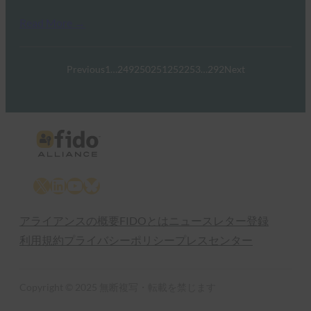
Read More →
Previous
1
…
249
250
251
252
253
…
292
Next
X
LinkedIn
YouTube
Bluesky
アライアンスの概要
FIDOとは
ニュースレター登録
利用規約
プライバシーポリシー
プレスセンター
Copyright © 2025 無断複写・転載を禁じます