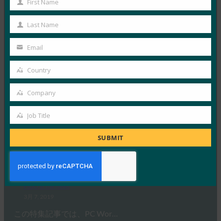
First Name
First
4月 10, 2019
Name
Last Name
Venture Beatは、A…
Last
Name
Email
Read More →
Your
Venturebeat: Firefox 66 で Windows Hello の Web
email
Country
Country
Authentication API に対応
Company
FIDO in the News
Company
3月 19, 2019
Job Title
Windows Hello の…
Job
Title
SUBMIT
Read More →
PC World: WebAuthn: パスワードレス Web の将来
について知っておくべきこと
FIDO in the News
3月 7, 2019
この特集記事では、PC Wor…