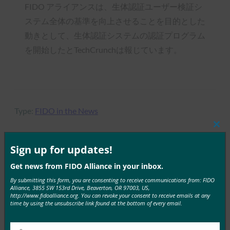
FIDO アライアンスは、生体認証ユーザー検証シ
ステム全体の基準を向上させることを目的とした
動きとして、生体認証システムの認証プログラム
を開始したとTechCrunchは報じています。
Type:
FIDO in the News
Clos
this
mod
Sign up for updates!
MORE
FIDO IN THE NEWS
Get news from FIDO Alliance in your inbox.
By submitting this form, you are consenting to receive communications from: FIDO
Alliance, 3855 SW 153rd Drive, Beaverton, OR 97003, US,
Venture Beat:Androidスマートフォンを Google ア
http://www.fidoalliance.org. You can revoke your consent to receive emails at any
カウントの2FAセキュリティキーとして使用できる
time by using the unsubscribe link found at the bottom of every email.
ようになりました
FIDO in the News