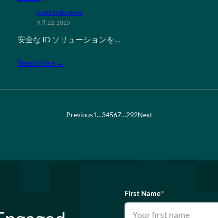
FIDO in the News
9月 22, 2025
安全な ID ソリューションを…
Read More →
Previous
1
…
3
4
5
6
7
…
292
Next
First Name
*