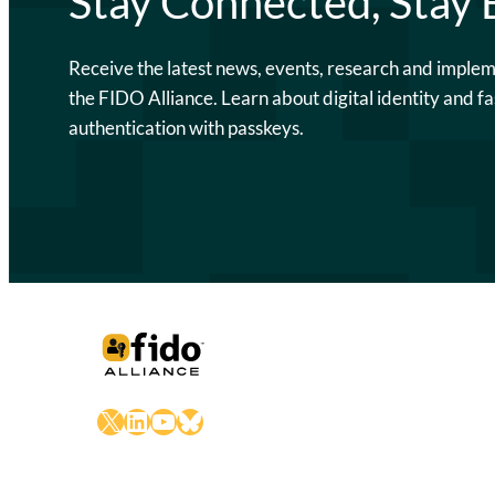
Stay Connected, Stay
Receive the latest news, events, research and imple
the FIDO Alliance. Learn about digital identity and fa
authentication with passkeys.
X
LinkedIn
YouTube
Bluesky