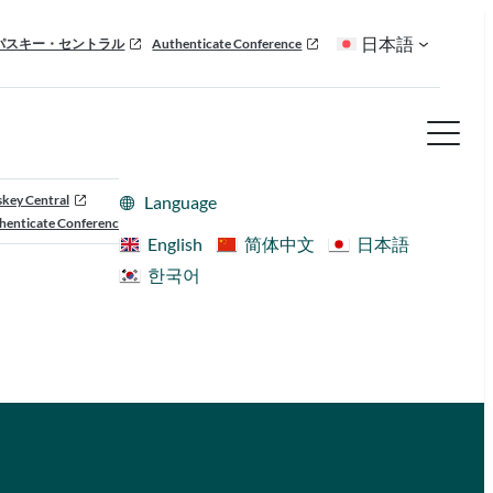
日本語
パスキー・セントラル
Authenticate Conference
skey Central
Language
henticate Conference
English
简体中文
日本語
한국어