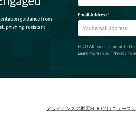
 Engaged
Email Address
*
mentation guidance from
st, phishing-resistant
FIDO Alliance is committed to 
Learn more in our
Privacy Poli
アライアンスの概要
FIDOとは
ニュースレ