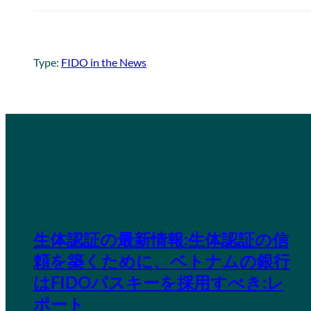
Type:
FIDO in the News
生体認証の最新情報:生体認証の信
頼を築くために、ベトナムの銀行
はFIDOパスキーを採用すべき:レ
ポート