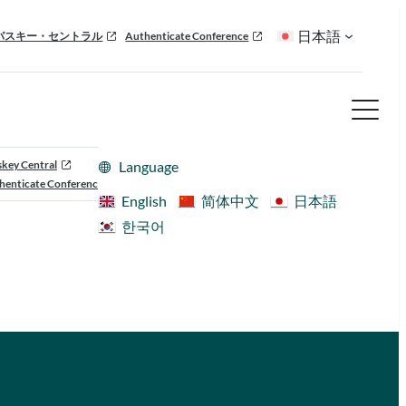
日本語
パスキー・セントラル
Authenticate Conference
skey Central
Language
henticate Conference
English
简体中文
日本語
한국어