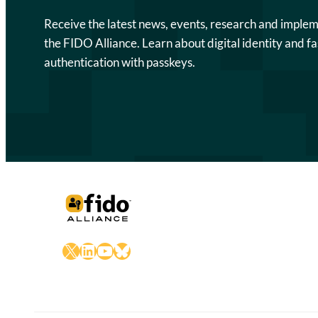
Receive the latest news, events, research and imple
the FIDO Alliance. Learn about digital identity and fa
authentication with passkeys.
X
LinkedIn
YouTube
Bluesky