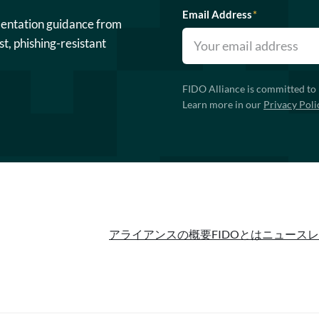
Email Address
*
mentation guidance from
st, phishing-resistant
FIDO Alliance is committed to 
Learn more in our
Privacy Poli
アライアンスの概要
FIDOとは
ニュースレ