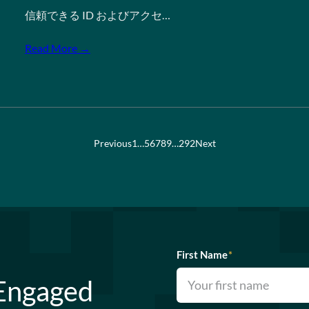
信頼できる ID およびアクセ…
Read More →
Previous
1
…
5
6
7
8
9
…
292
Next
First Name
*
 Engaged