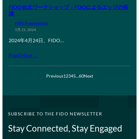
FIDO台北ワークショップ：FDOによるエッジの保
護
FIDO Presentations
5月 21, 2024
2024年4月24日、FIDO…
Read More →
Previous
1
2
3
4
5
…
60
Next
SUBSCRIBE TO THE FIDO NEWSLETTER
Stay Connected, Stay Engaged