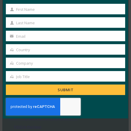
に、ベトナムの銀行はFIDOパスキーを採用すべき:
レポート
First Name
First
FIDO in the News
Name
9月 22, 2025
Last Name
Last
VinCSS は、ベトナムの銀…
Name
Email
Your
Read More →
email
Country
Country
バックエンドニュース: HID は BSP コンプライアン
スをサポートするためにパスワードレス認証を提供
Company
Company
FIDO in the News
Job Title
9月 22, 2025
Job
安全な ID ソリューションを…
Title
SUBMIT
Read More →
Security Boulevard: パスワードを超えて: 適切なパ
スキーを選択するためのガイド
FIDO in the News