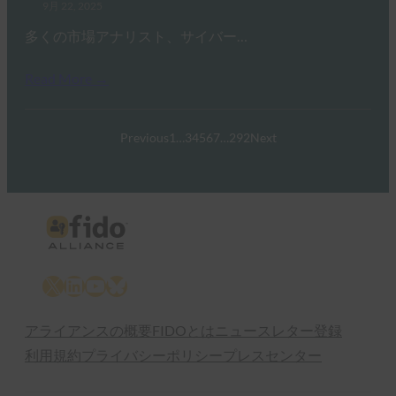
9月 22, 2025
多くの市場アナリスト、サイバー…
Read More →
Previous
1
…
3
4
5
6
7
…
292
Next
X
LinkedIn
YouTube
Bluesky
アライアンスの概要
FIDOとは
ニュースレター登録
利用規約
プライバシーポリシー
プレスセンター