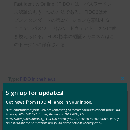
Fast Identity Online（FIDO）は、パスワードレ
ス認証のもう一つの方法である。 FIDO2はオー
プンスタンダードの第2バージョンを意味する。
ここで、パスワードはハードウェアトークンに置
き換えられる。 FIDO標準の認証メカニズムはこ
のトークンに保存される。
Type:
FIDO in the News
Clos
this
mod
Sign up for updates!
Get news from FIDO Alliance in your inbox.
MORE
FIDO IN THE NEWS
By submitting this form, you are consenting to receive communications from: FIDO
Alliance, 3855 SW 153rd Drive, Beaverton, OR 97003, US,
http://www.fidoalliance.org. You can revoke your consent to receive emails at any
time by using the unsubscribe link found at the bottom of every email.
生体認証の最新情報:生体認証の信頼を築くため