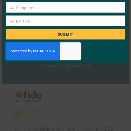
FIDOマスタークラス
Company
Company
FIDO Presentations
Job Title
10月 26, 2021
Job
FIDO認証の仕組みと、FID…
Title
SUBMIT
Read More →
Previous
1
…
3
4
5
6
7
…
60
Next
X
LinkedIn
YouTube
Bluesky
アライアンスの概要
FIDOとは
ニュースレター登録