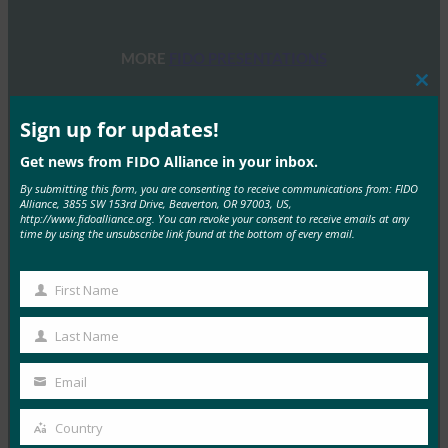
MORE
FIDO PRESENTATIONS
Clos
this
ウェビナーFIDOセキュリティキーによるユーザー
mod
Sign up for updates!
体験の最適化
Get news from FIDO Alliance in your inbox.
FIDO Presentations
9月 19, 2022
By submitting this form, you are consenting to receive communications from: FIDO
Alliance, 3855 SW 153rd Drive, Beaverton, OR 97003, US,
このウェビナーでは、FIDOセ…
http://www.fidoalliance.org. You can revoke your consent to receive emails at any
time by using the unsubscribe link found at the bottom of every email.
Read More →
First Name
IoTオンボーディングの課題を解決
First
Name
FIDO Presentations
Last Name
Last
10月 26, 2021
Name
Email
FIDOのコラボレーションの成…
Your
email
Country
Read More →
Country