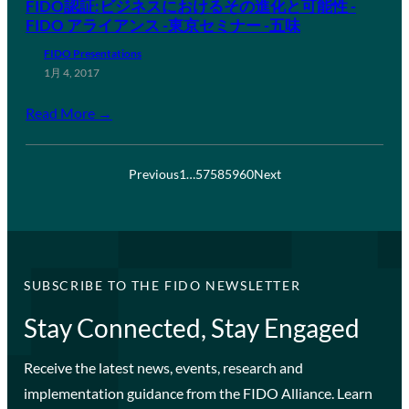
FIDO認証:ビジネスにおけるその進化と可能性 -
FIDO アライアンス -東京セミナー -五味
FIDO Presentations
1月 4, 2017
Read More →
Previous
1
…
57
58
59
60
Next
SUBSCRIBE TO THE FIDO NEWSLETTER
Stay Connected, Stay Engaged
Receive the latest news, events, research and
implementation guidance from the FIDO Alliance. Learn