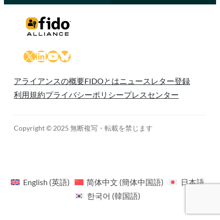
X
LinkedIn
YouTube
Bluesky
アライアンスの概要
FIDOとは
ニュースレター登録
利用規約
プライバシーポリシー
プレスセンター
Copyright © 2025 無断複写・転載を禁じます
English
(
英語
)
简体中文
(
簡体中国語
)
日本語
한국어
(
韓国語
)