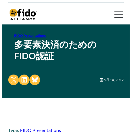
FIDO Presentations
多要素決済のための
FIDO認証
Share on X
Share on LinkedIn
Share on Bluesky
5月 10, 2017
Type:
FIDO Presentations