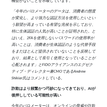
機会がないことを示唆しています。
「今年のバロメーターのデータは、消費者の態度
が変化し、より強力な認証方法を使用したいとい
う願望が高まっている有望な兆候を示しており、
特に生体認証の人気が高いことが証明された。と
はいえ、2FAを使用しないパスワードの使用率が
高いことは、消費者が生体認証のような代替手段
をまだほとんど提供されていないことを反映して
おり、結果として長引く使用となっていることが
心配されます」とFIDOアライアンスのエグゼク
ティブ・ディレクター兼CMOであるAndrew
Shikiar氏はコメントしている。
詐欺はより頻繁かつ巧妙になってきており、AIが
後押ししている可能性が高い
今年のバロメーターは、オンラインの脅威や詐欺