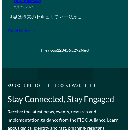
FIDO in the News
9月 22, 2025
世界は従来のセキュリティ手法か…
Read More →
Previous
1
2
3
4
5
6
…
292
Next
SUBSCRIBE TO THE FIDO NEWSLETTER
Stay Connected, Stay Engaged
Receive the latest news, events, research and
implementation guidance from the FIDO Alliance. Learn
about digital identity and fast, phishing-resistant