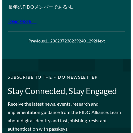
長年のFIDOメンバーであるN…
Read More →
Previous
1
…
236
237
238
239
240
…
292
Next
SUBSCRIBE TO THE FIDO NEWSLETTER
Stay Connected, Stay Engaged
Receive the latest news, events, research and
implementation guidance from the FIDO Alliance. Learn
about digital identity and fast, phishing-resistant
authentication with passkeys.