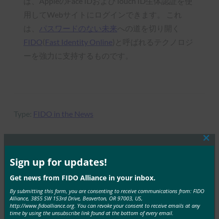
は、AppleのFace IDおよびTouch ID生体認証を使
用してWebサイトにログインできます。 これ
は、
パスワードのない未来
への道を切り開く
FIDO
(
Fast Identity Online
)と呼ばれるテクノロジ
ーを強力に支持するものです。
Type:
FIDO in the News
Clos
this
mod
Sign up for updates!
MORE
FIDO IN THE NEWS
Get news from FIDO Alliance in your inbox.
ZDNet Japan:FIDOが日本の最新トレンドを発表-
By submitting this form, you are consenting to receive communications from: FIDO
Alliance, 3855 SW 153rd Drive, Beaverton, OR 97003, US,
LINEとドコモがパスワードレス化へ
http://www.fidoalliance.org. You can revoke your consent to receive emails at any
time by using the unsubscribe link found at the bottom of every email.
FIDO in the News