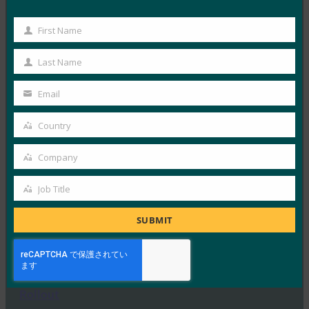
12月 6, 2019
First Name
ZDNetは、日本におけるFI…
First
Name
Last Name
Read More →
Last
Name
CNN Money Switzerland: A World Without
Email
Your
Passwords Is Just Soon (CNN Money Switzerland: A
World Without Passwords Is Just Soon Is Just
email
Country
Country
About Words) CNN Money Switzerland: A World
Without Passwords Is Just Coming (
Company
Company
FIDO in the News
12月 2, 2019
Job Title
Job
CNN Money Switz…
Title
SUBMIT
Read More →
Computer Business Review: eBay Puts Another
Nail in the Password Coffin with WebAuthn
Rollout