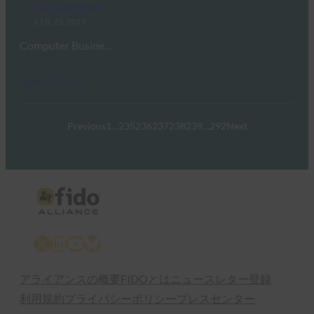
FIDO in the News
11月 25, 2019
Computer Busine…
Read More →
Previous
1
…
235
236
237
238
239
…
292
Next
X
LinkedIn
YouTube
Bluesky
アライアンスの概要
FIDOとは
ニュースレター登録
利用規約
プライバシーポリシー
プレスセンター