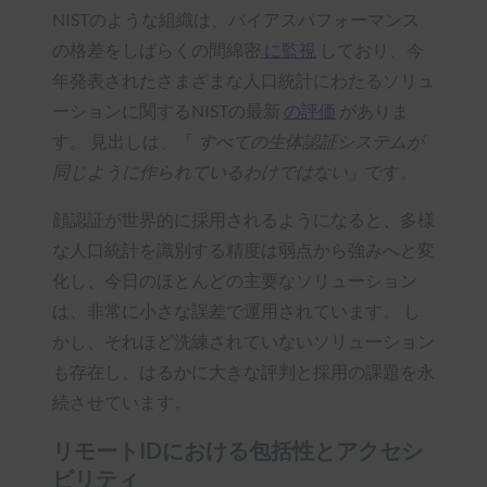
NISTのような組織は、バイアスパフォーマンス
の格差をしばらくの間綿密
に監視
しており、今
年発表されたさまざまな人口統計にわたるソリュ
ーションに関するNISTの最新
の評価
がありま
す。 見出しは、「
すべての生体認証システムが
同じように作られているわけではない
」です。
顔認証が世界的に採用されるようになると、多様
な人口統計を識別する精度は弱点から強みへと変
化し、今日のほとんどの主要なソリューション
は、非常に小さな誤差で運用されています。 し
かし、それほど洗練されていないソリューション
も存在し、はるかに大きな評判と採用の課題を永
続させています。
リモートIDにおける包括性とアクセシ
ビリティ