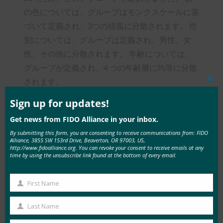
の色については、グループはモンクスケールに基
づいて定義され、3つの括弧に分散されます。 性
別については、グループは定義され、男性、女
性、その他に分散されます。 年齢については、
グループが定義され、4 つの年齢層に均等に分散
されます。
Clos
this
mod
Sign up for updates!
ベンチマークは、ブートストラップシミュレーシ
ョンに基づいて6%(95%信頼区間)に設定されてい
Get news from FIDO Alliance in your inbox.
ます。 これらのシミュレーションは、さまざま
By submitting this form, you are consenting to receive communications from: FIDO
Alliance, 3855 SW 153rd Drive, Beaverton, OR 97003, US,
なシナリオ、母集団のサイズ、試行間の相関関係
http://www.fidoalliance.org. You can revoke your consent to receive emails at any
time by using the unsubscribe link found at the bottom of every email.
をカバーしていました。 選択されたベンチマー
クは、グループが実際には異なる場合、つまり偶
First Name
然に違いを見つける場合(<5%)に異なると見なさ
First
れる確率を減らします。
Name
Last Name
Last
生体認証ベンダーの認証にはどのような価値