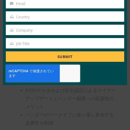
Name
Email
があるのでしょうか?
Your
email
Country
生体認証性能の独立した検証
Country
製品性能のギャップを理解し、それを改善
Company
Company
し、市場の需要に合わせる機会
潜在顧客への製品性能のデモンストレーシ
Job Title
Job
ョン
Title
SUBMIT
業界で信頼される認定を取得することで、
市場での採用率を向上させる。
1つの認証を多くの顧客/証明書利用者に活
用
FIDOデルタおよび派生認証によるマイナー
アップデートとベンダー顧客への拡張性の
メリット
ベンダーのベークオフに繰り返し参加する
必要性を削減