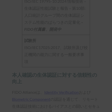
ISO/IEC 19795-10:2024 情報技術 –
生体認証性能試験と報告 – 第10部:
人口統計グループ間の生体認証シ
ステム性能のばらつきの定量化
–
FIDO付属書、開発中
試験所
ISO/IEC17025:2017、試験所及び校
正機関の能力に関する一般要求事
項
本人確認の生体認証に対する信頼性の
向上
FIDO Allianceは、
Identity Verification
および
Biometric Component
の認証を通じて、リモート
生体認証技術におけるバイアスとの闘いとセキュ