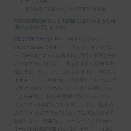
ISOに準拠
ISO規格で公開されているFIDO附属書
FIDO認定試験所による認証にはどのような価
値があるのでしょうか?
FIDO認定ラボ
は世界中で利用可能であり、
FIDO Alliance バイオメトリクスワーキンググル
ープ(BWG)によって定義された共通の要件と厳格
な評価プロセスに従い、関連するすべてのISO規
格に準拠しています。 これらのラボは、FIDOバ
イオメトリクス事務局による監査とトレーニング
を受けており、ラボのテスト方法が準拠している
ことを確認し、FIDOの要件に応じたガバナンス
メカニズムを利用しています。 ラボは、監査済
みのFIDO認定プロセスに沿って生体認証評価を
実施します。 対照的に、オーダーメイドの単一
ラボの生体認証評価では、認証やリモートID検