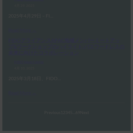
4月 29, 2025
2025年4月29日 – FI…
Read More →
FIDOアライアンスAPAC地域メンバーミートアッ
プ&ワークショップのハイライト:パスワードレスの
未来に向けたコラボレーション
FIDO News Center
4月 10, 2025
2025年3月18日、FIDO…
Read More →
Previous
1
2
3
4
5
…
69
Next