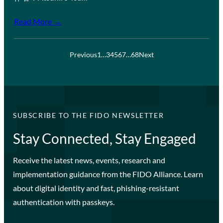
Read More →
Previous
1
…
3
4
5
6
7
…
68
Next
SUBSCRIBE TO THE FIDO NEWSLETTER
Stay Connected, Stay Engaged
Receive the latest news, events, research and
implementation guidance from the FIDO Alliance. Learn
about digital identity and fast, phishing-resistant
authentication with passkeys.