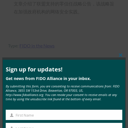
文章介绍了联盟支持的零信任战略公告，该战略旨
在加强政府机构的网络安全实践。
Type:
FIDO in the News
Clos
this
mod
Sign up for updates!
MORE
FIDO IN THE NEWS
Get news from FIDO Alliance in your inbox.
By submitting this form, you are consenting to receive communications from: FIDO
IT 简报：在攻击不断增加的情况下，服务台成为网络
Alliance, 3855 SW 153rd Drive, Beaverton, OR 97003, US,
http://www.fidoalliance.org. You can revoke your consent to receive emails at any
安全弱点
time by using the unsubscribe link found at the bottom of every email.
FIDO in the News
3 10 月, 2025
First Name
First
HYPR 首席执行官兼 FID…
Name