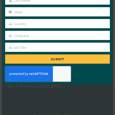
Last Name
Last
Read More →
Name
Email
IDAC 播客：与 FIDO 联盟 Nishant Kaushik 一起进
Your
行密钥网络钓鱼
email
Country
Country
FIDO in the News
2 10 月, 2025
Company
Company
在本期 Identity at…
Job Title
Job
Read More →
Title
SUBMIT
Ideem：与 FIDO 首席执行官 Andrew Shikiar 的问答
FIDO in the News
1 10 月, 2025
我们有幸与FIDO联盟的首席执…
Read More →