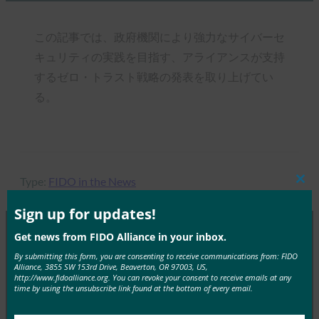
この記事では、政府機関により強力なサイバーセ
キュリティの実践を目指す、アライアンスが支持
するゼロ・トラスト戦略の発表を取り上げてい
る。
Type:
FIDO in the News
Clos
this
mod
Sign up for updates!
Get news from FIDO Alliance in your inbox.
MORE
FIDO IN THE NEWS
By submitting this form, you are consenting to receive communications from: FIDO
Alliance, 3855 SW 153rd Drive, Beaverton, OR 97003, US,
http://www.fidoalliance.org. You can revoke your consent to receive emails at any
time by using the unsubscribe link found at the bottom of every email.
生体認証の最新情報:ドイツがパスキーの採用を推
進し、技術ガイドライン草案を発表