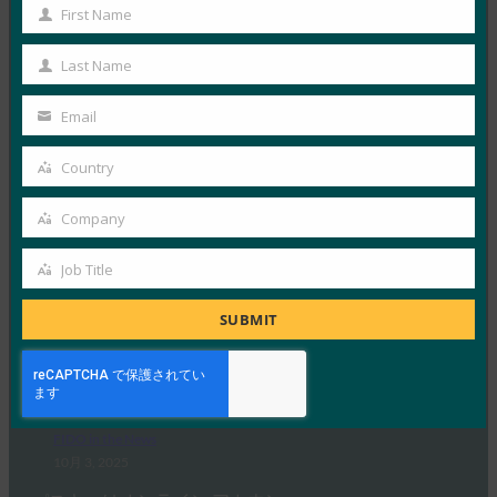
First Name
FIDO in the News
First
10月 3, 2025
Name
Last Name
Last
ドイツ連邦情報セキュリティ局 …
Name
Email
Your
Read More →
email
Country
生体認証の最新情報:Yubicoは、世界的な調査でパ
Country
スキーの認識がまだ不足していることを発見
Company
FIDO in the News
Company
10月 3, 2025
Job Title
Job
認識されているサイバーセキュリ…
Title
SUBMIT
Read More →
PC Mag: パスワードを捨てる: パスキーがオンライ
ン セキュリティの未来である理由
FIDO in the News
10月 3, 2025