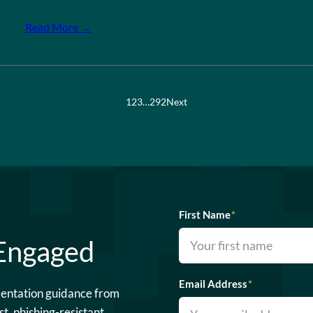
Read More →
1
2
3
…
292
Next
First Name
*
 Engaged
Email Address
*
mentation guidance from
st, phishing-resistant