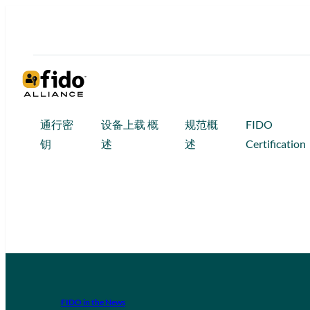
通行密
设备上载 概
规范概
FIDO
钥
述
述
Certification
FIDO in the News