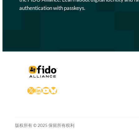
authentication with passkeys.
X
LinkedIn
YouTube
Bluesky
版权所有 © 2025 保留所有权利